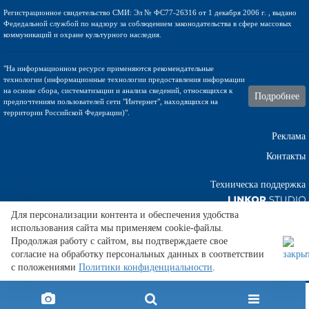
Регистрационное свидетельство СМИ: Эл № ФС77-26316 от 1 декабря 2006 г. , выдано
Федедальной службой по надзору за соблюдением законодательства в сфере массовых
коммуникаций и охране культурного наследия.
"На информационном ресурсе применяются рекомендательные
технологии (информационные технологии предоставления информации
на основе сбора, систематизации и анализа сведений, относящихся к
Подробнее
предпочтениям пользователей сети "Интернет", находящихся на
территории Российской Федерации)".
Реклама
Контакты
Техническа поддержка
Для персонализации контента и обеспечения удобства
использования сайта мы применяем cookie-файлы.
Лечение от алкоголизма лечение
стадии и формы алкоголизма. .
Продолжая работу с сайтом, вы подтверждаете свое
Интерстрой:
купить квартиру в севастополе
. . Картинки по запросу как
согласие на обработку персональных данных в соответствии
списать кредит
.
с положениями
Политики конфиденциальности
.