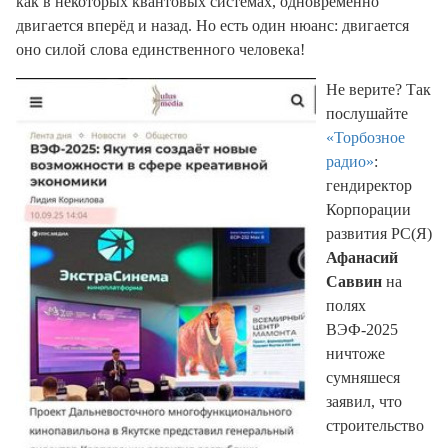
как в некоторых квантовых системах, одновременно
двигается вперёд и назад. Но есть один нюанс: двигается
оно силой слова единственного человека!
Не верите? Так
послушайте
«Торбозное
радио»
:
гендиректор
Корпорации
развития РС(Я)
Афанасий
Саввин
на
полях
ВЭФ-2025
ничтоже
сумняшеся
заявил, что
строительство