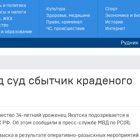
ь и политика
Культура
Спорт
сы и налоги
Здоровье, медицина
Экономика и би
, ЖКХ
Право, криминал
История
ство
ЧС, происшествия
Интернет
 и образование
Рудник «Дуэт
д суд сбытчик краденого
ство 34-летний уроженец Якутска подозревается в
УК РФ. Об этом сообщили в пресс-службе МВД по РС(Я).
зыска в результате оперативно-разыскных мероприятий