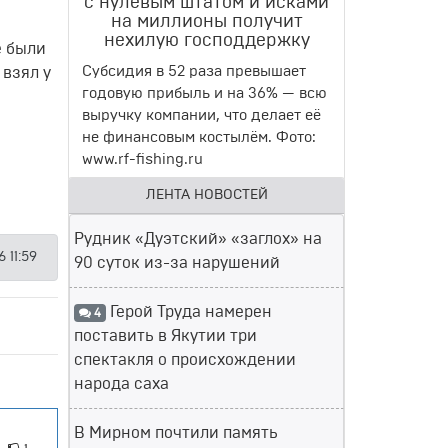
с нулевым штатом и исками
на миллионы получит
нехилую господдержку
е были
Субсидия в 52 раза превышает
взял у
годовую прибыль и на 36% — всю
выручку компании, что делает её
не финансовым костылём. Фото:
www.rf-fishing.ru
ЛЕНТА НОВОСТЕЙ
Рудник «Дуэтский» «заглох» на
 11:59
90 суток из-за нарушений
Герой Труда намерен
4
поставить в Якутии три
спектакля о происхождении
народа саха
В Мирном почтили память