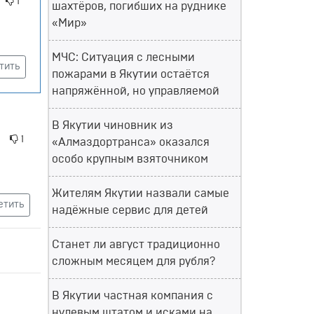
1
шахтёров, погибших на руднике
«Мир»
МЧС: Ситуация с лесными
тить
пожарами в Якутии остаётся
напряжённой, но управляемой
В Якутии чиновник из
1
«Алмаздортранса» оказался
особо крупным взяточником
Жителям Якутии назвали самые
етить
надёжные сервис для детей
Станет ли август традиционно
сложным месяцем для рубля?
В Якутии частная компания с
нулевым штатом и исками на