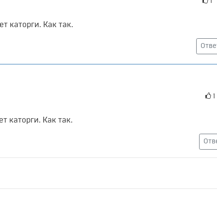
1
т каторги. Как так.
Отве
1
т каторги. Как так.
Отв