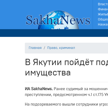
Власт
Финан
Жильё
Обще
Наука
Главная
Право, криминал
В Якутии пойдёт по
имущества
И
A
SakhaNews
.
Ранее судимый за мошенниче
преступлении, предусмотренном ч.1 ст.175 
На подозреваемого вышли сотрудники угро