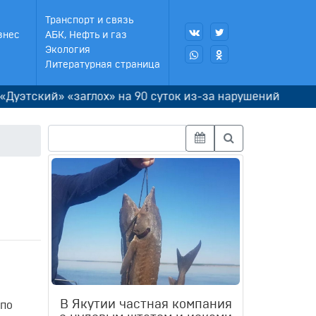
Транспорт и связь
знес
АБК, Нефть и газ
Экология
Литературная страница
ский» «заглох» на 90 суток из-за нарушений
Герой
В Якутии частная компания
 по