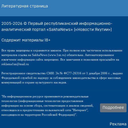
Литературная страница
2005-2026 © Первый республиканский информационно-
аналитический портал «SakhaNews» («Новости Якутии»)
Содержит материалы 18+
Все права защищены и охраняются законом. При полном или частичном использовании
материалов ссылка на SakhaNews (www.1sn.ru) обязательна. Автоматизированное
извлечение информации сайта запрещено. Все замечания и пожелания присылайте на
reklama1sn@mail.ru
Регистрационное свидетельство СМИ: Эл № ФС77-26316 от 1 декабря 2006 г. , выдано
Федедальной службой по надзору за соблюдением законодательства в сфере массовых
коммуникаций и охране культурного наследия.
"На информационном ресурсе применяются рекомендательные
технологии (информационные технологии предоставления
информации на основе сбора, систематизации и анализа сведений,
Подробнее
относящихся к предпочтениям пользователей сети "Интернет",
находящихся на территории Российской Федерации)".
Реклама