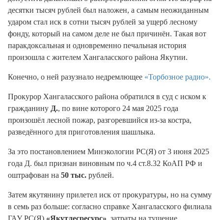
десятки тысяч рублей был наложен, а самым неожиданным
ударом стал иск в сотни тысяч рублей за ущерб лесному
фонду, который на самом деле не был причинён. Такая вот
паракдоксальная и одновременно печальная история
произошла с жителем Хангаласского района Якутии.
Конечно, о ней разузнало недремлющее
«Торбозное радио».
Прокурор Хангаласского района обратился в суд с иском к
гражданину
Д.
, по вине которого 24 мая 2025 года
произошёл лесной пожар, разгоревшийся из-за костра,
разведённого для приготовления шашлыка.
За это постановлением Минэкологии РС(Я) от 3 июня 2025
года Д. был признан виновным по ч.4 ст.8.32 КоАП РФ и
оштрафован на
50 тыс.
рублей.
Затем якутянину прилетел иск от прокуратуры, но на сумму
в семь раз больше: согласно справке Хангаласского филиала
ГАУ РС(Я)
«Якутлесресурс»
, затраты на тушение