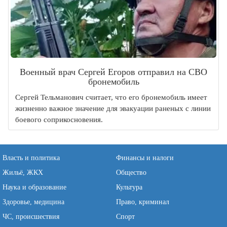
Военный врач Сергей Егоров отправил на СВО
бронемобиль
Сергей Тельманович считает, что его бронемобиль имеет
жизненно важное значение для эвакуации раненых с линии
боевого соприкосновения.
Власть и политика
Финансы и налоги
Жильё, ЖКХ
Общество
Наука и образование
Культура
Здоровье, медицина
Право, криминал
ЧС, происшествия
Спорт