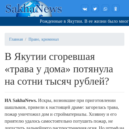
Рожденные в Якутии. В ее жизни было много с
Главная
Право, криминал
В Якутии сгоревшая
«трава у дома» потянула
на сотни тысяч рублей?
И
A
SakhaNews
.
Искры, возникшие при приготовлении
шашлыков, привели к настоящей драме: загорелась трава,
пожар уничтожил дом и стройматериалы. Хозяину и его
приятелю удалось самостоятельно потушить пожар, не
допустить дальнейшего распространения огня. Но штраф на