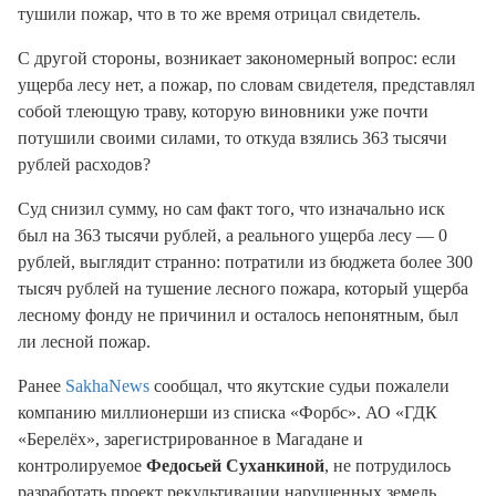
тушили пожар, что в то же время отрицал свидетель.
С другой стороны, возникает закономерный вопрос: если
ущерба лесу нет, а пожар, по словам свидетеля, представлял
собой тлеющую траву, которую виновники уже почти
потушили своими силами, то откуда взялись 363 тысячи
рублей расходов?
Суд снизил сумму, но сам факт того, что изначально иск
был на 363 тысячи рублей, а реального ущерба лесу — 0
рублей, выглядит странно: потратили из бюджета более 300
тысяч рублей на тушение лесного пожара, который ущерба
лесному фонду не причинил и осталось непонятным, был
ли лесной пожар.
Ранее
SakhaNews
сообщал, что якутские судьи пожалели
компанию миллионерши из списка «Форбс». АО «ГДК
«Берелёх», зарегистрированное в Магадане и
контролируемое
Федосьей Суханкиной
, не потрудилось
разработать проект рекультивации нарушенных земель