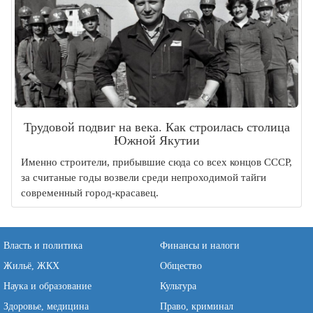
Трудовой подвиг на века. Как строилась столица
Южной Якутии
Именно строители, прибывшие сюда со всех концов СССР,
за считаные годы возвели среди непроходимой тайги
современный город-красавец.
Власть и политика
Финансы и налоги
Жильё, ЖКХ
Общество
Наука и образование
Культура
Здоровье, медицина
Право, криминал