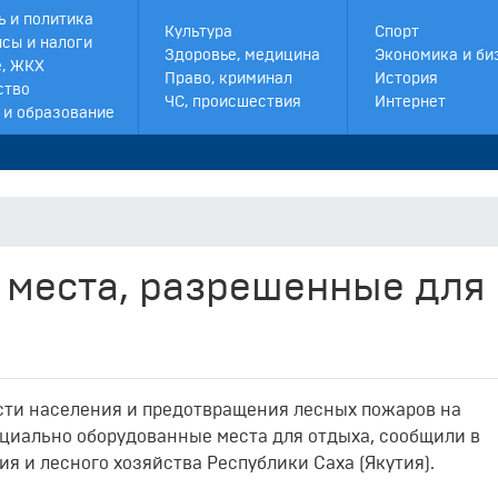
ь и политика
Культура
Спорт
сы и налоги
Здоровье, медицина
Экономика и би
, ЖКХ
Право, криминал
История
ство
ЧС, происшествия
Интернет
 и образование
 места, разрешенные для
ости населения и предотвращения лесных пожаров на
ециально оборудованные места для отдыха, сообщили в
я и лесного хозяйства Республики Саха (Якутия).