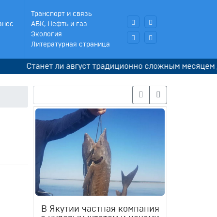
Транспорт и связь
знес
АБК, Нефть и газ
Экология
Литературная страница
Станет ли август традиционно сложным месяцем для 
В Якутии частная компания