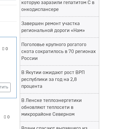
которую заразили гепатитом С в
онкодиспансере
Завершен ремонт участка
региональной дороги «Нам»
Поголовье крупного рогатого
0
скота сократилось в 70 регионах
России
В Якутии ожидают рост ВРП
республики за год на 2,8
процента
тить
В Ленске теплоэнергетики
обновляют теплосети в
микрорайоне Северном
0
Врачи спасают выпавшего из