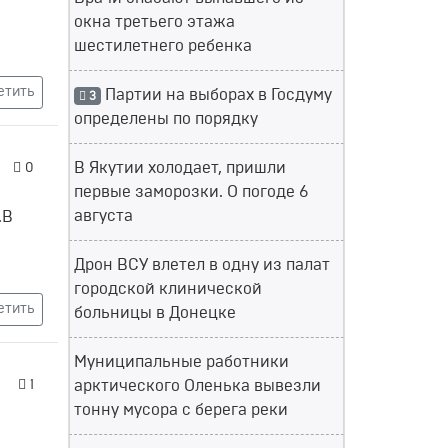
окна третьего этажа
шестилетнего ребенка
етить
Партии на выборах в Госдуму
3
определены по порядку
В Якутии холодает, пришли
0
первые заморозки. О погоде 6
августа
.В
Дрон ВСУ влетел в одну из палат
городской клинической
етить
больницы в Донецке
Муниципальные работники
1
арктического Оленька вывезли
тонну мусора с берега реки