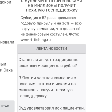
с нулевым штатом и исками
одской
на миллионы получит
нехилую господдержку
Субсидия в 52 раза превышает
годовую прибыль и на 36% — всю
выручку компании, что делает её
не финансовым костылём. Фото:
www.rf-fishing.ru
ризвали
ЛЕНТА НОВОСТЕЙ
Станет ли август традиционно
ный
сложным месяцем для рубля?
и Саха
В Якутии частная компания с
нулевым штатом и исками на
миллионы получит нехилую
господдержку
 13:48
Суд удовлетворил иск пациентки,