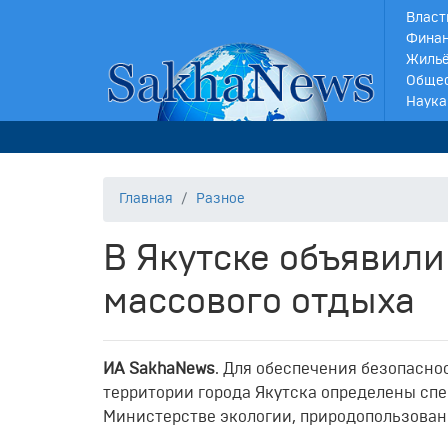
Власт
Финан
Жильё
Обще
Наука
Главная
Разное
В Якутске объявили
массового отдыха
ИА SakhaNews
. Для обеспечения безопасн
территории города Якутска определены сп
Министерстве экологии, природопользовани