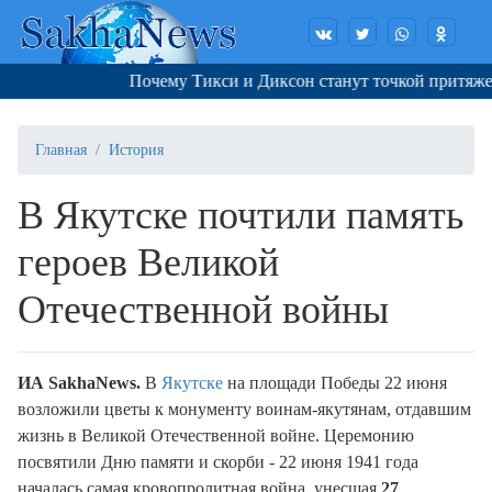
Почему Тикси и Диксон станут точкой притяжения
Главная
История
В Якутске почтили память
героев Великой
Отечественной войны
ИА SakhaNews.
В
Якутске
на площади Победы 22 июня
возложили цветы к монументу воинам-якутянам, отдавшим
жизнь в Великой Отечественной войне. Церемонию
посвятили Дню памяти и скорби - 22 июня 1941 года
началась самая кровопролитная война, унесшая
27