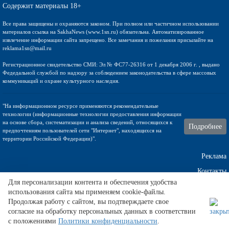
Содержит материалы 18+
Все права защищены и охраняются законом. При полном или частичном использовании
материалов ссылка на SakhaNews (www.1sn.ru) обязательна. Автоматизированное
извлечение информации сайта запрещено. Все замечания и пожелания присылайте на
reklama1sn@mail.ru
Регистрационное свидетельство СМИ: Эл № ФС77-26316 от 1 декабря 2006 г. , выдано
Федедальной службой по надзору за соблюдением законодательства в сфере массовых
коммуникаций и охране культурного наследия.
"На информационном ресурсе применяются рекомендательные
технологии (информационные технологии предоставления информации
на основе сбора, систематизации и анализа сведений, относящихся к
Подробнее
предпочтениям пользователей сети "Интернет", находящихся на
территории Российской Федерации)".
Реклама
Контакты
Для персонализации контента и обеспечения удобства
использования сайта мы применяем cookie-файлы.
Техническа поддержка
Продолжая работу с сайтом, вы подтверждаете свое
согласие на обработку персональных данных в соответствии
с положениями
Политики конфиденциальности
.