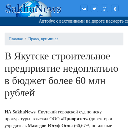
Автобус с вахтовиками на дороге насмерть сби
Главная
Право, криминал
В Якутске строительное
предприятие недоплатило
в бюджет более 60 млн
рублей
ИА Sakha
N
ews.
Якутский городской суд по иску
прокуратуры взыскал ООО
«Приоритет»
(директор и
учредитель
Мамедов Юсуф Оглы
(66,67%, остальные