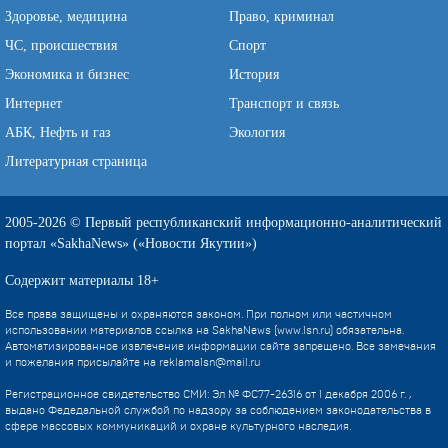
Здоровье, медицина
Право, криминал
ЧС, происшествия
Спорт
Экономика и бизнес
История
Интернет
Транспорт и связь
АБК, Нефть и газ
Экология
Литературная страница
2005-2026 © Первый республиканский информационно-аналитический
портал «SakhaNews» («Новости Якутии»)
Содержит материалы 18+
Все права защищены и охраняются законом. При полном или частичном
использовании материалов ссылка на SakhaNews (www.1sn.ru) обязательна.
Автоматизированное извлечение информации сайта запрещено. Все замечания
и пожелания присылайте на
reklama1sn@mail.ru
Регистрационное свидетельство СМИ: Эл № ФС77-26316 от 1 декабря 2006 г. ,
выдано Федедальной службой по надзору за соблюдением законодательства в
сфере массовых коммуникаций и охране культурного наследия.