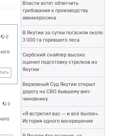
Власти хотят облегчить
требования к производству
авиакеросина
В Якутии за сутки погасили около
0
3 000 га горевшего леса
ного
Сербский снайпер высоко
оценил подготовку стрелков из
Якутии
тить
Верховный Суд Якутии открыл
дорогу на СВО бывшему вип-
чиновнику
0
«Я встретил вас — и всё былое».
ного
История одного воскрешения