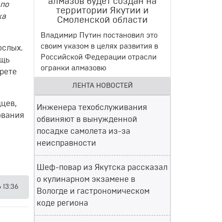
алмазов будет создан на
 по
территории Якутии и
жа
Смоленской области
Владимир Путин постановил это
своим указом в целях развития в
ослых.
Российской Федерации отрасли
ощь
огранки алмазовю
рете
ЛЕНТА НОВОСТЕЙ
цев,
Инженера техобслуживания
ования
обвиняют в вынужденной
посадке самолета из-за
неисправности
Шеф-повар из Якутска рассказал
о кулинарном экзамене в
 13:36
Вологде и гастрономическом
коде региона