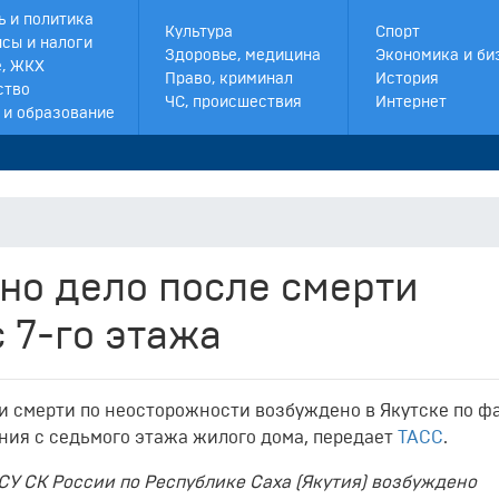
ь и политика
Культура
Спорт
сы и налоги
Здоровье, медицина
Экономика и би
, ЖКХ
Право, криминал
История
ство
ЧС, происшествия
Интернет
 и образование
но дело после смерти
 7-го этажа
ии смерти по неосторожности возбуждено в Якутске по ф
ния с седьмого этажа жилого дома, передает
ТАСС
.
СУ СК России по Республике Саха (Якутия) возбуждено