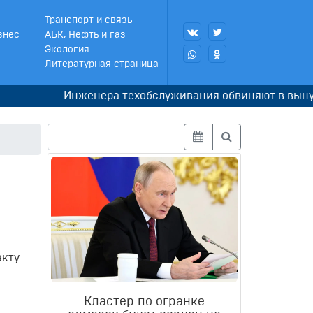
Транспорт и связь
знес
АБК, Нефть и газ
Экология
Литературная страница
Инженера техобслуживания обвиняют в вынужденн
акту
Кластер по огранке