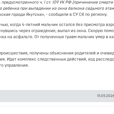
предусмотренного ч. 1 ст. 109 УК РФ (причинение смерти
го ребенка при выпадении из окна балкона седьмого эта
нская города Якутска»
, - сообщили в СУ СК по региону.
чью, когда 4-летний мальчик остался без присмотра взр
гнувшись через ограждение, выпал из окна. Скорую пом
ка на асфальте. От полученных травм мальчик умер в ка
 происшествия, получены объяснения родителей и очевид
я. Идет комплекс следственных действий, ход расслед
го управления.
15.05.2026