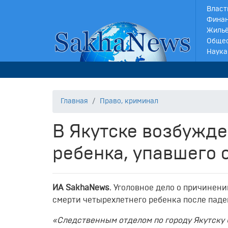
Власт
Финан
Жильё
Обще
Наука
Главная
Право, криминал
В Якутске возбужде
ребенка, упавшего с
ИА SakhaNews
. Уголовное дело о причинен
смерти четырехлетнего ребенка после паде
«Следственным отделом по городу Якутску 