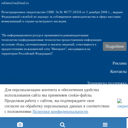
reklama1sn@mail.ru
Регистрационное свидетельство СМИ: Эл № ФС77-26316 от 1 декабря 2006 г. , выдано
Федедальной службой по надзору за соблюдением законодательства в сфере массовых
коммуникаций и охране культурного наследия.
"На информационном ресурсе применяются рекомендательные
технологии (информационные технологии предоставления информации
на основе сбора, систематизации и анализа сведений, относящихся к
Подробнее
предпочтениям пользователей сети "Интернет", находящихся на
территории Российской Федерации)".
Реклама
Контакты
Техническа поддержка
Для персонализации контента и обеспечения удобства
использования сайта мы применяем cookie-файлы.
Продолжая работу с сайтом, вы подтверждаете свое
Частные объявления в иркутске бесплатные объявления в иркутске от
согласие на обработку персональных данных в соответствии
частных
.
с положениями
Политики конфиденциальности
.