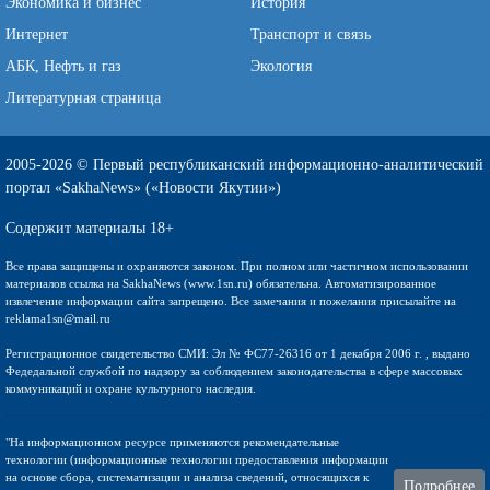
Экономика и бизнес
История
Интернет
Транспорт и связь
АБК, Нефть и газ
Экология
Литературная страница
2005-2026 © Первый республиканский информационно-аналитический
портал «SakhaNews» («Новости Якутии»)
Содержит материалы 18+
Все права защищены и охраняются законом. При полном или частичном использовании
материалов ссылка на SakhaNews (www.1sn.ru) обязательна. Автоматизированное
извлечение информации сайта запрещено. Все замечания и пожелания присылайте на
reklama1sn@mail.ru
Регистрационное свидетельство СМИ: Эл № ФС77-26316 от 1 декабря 2006 г. , выдано
Федедальной службой по надзору за соблюдением законодательства в сфере массовых
коммуникаций и охране культурного наследия.
"На информационном ресурсе применяются рекомендательные
технологии (информационные технологии предоставления информации
на основе сбора, систематизации и анализа сведений, относящихся к
Подробнее