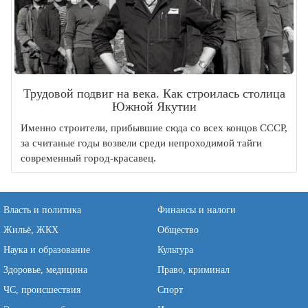
Трудовой подвиг на века. Как строилась столица
Южной Якутии
Именно строители, прибывшие сюда со всех концов СССР,
за считаные годы возвели среди непроходимой тайги
современный город-красавец.
Власть и политика
Финансы и налоги
Жильё, ЖКХ
Общество
Наука и образование
Культура
Здоровье, медицина
Право, криминал
ЧС, происшествия
Спорт