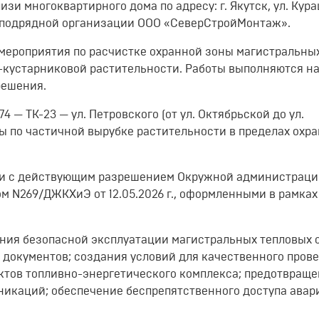
изи многоквартирного дома по адресу: г. Якутск, ул. Кур
ми подрядной организации ООО «СеверСтройМонтаж».
 мероприятия по расчистке охранной зоны магистральны
о-кустарниковой растительности. Работы выполняются н
решения.
74 — ТК-23 — ул. Петровского (от ул. Октябрьской до ул.
ы по частичной вырубке растительности в пределах охр
вии с действующим разрешением Окружной администрац
мом N269/ДЖКХиЭ от 12.05.2026 г., оформленными в рамках
ния безопасной эксплуатации магистральных тепловых 
 документов; создания условий для качественного пров
ектов топливно-энергетического комплекса; предотвращ
икаций; обеспечение беспрепятственного доступа ава