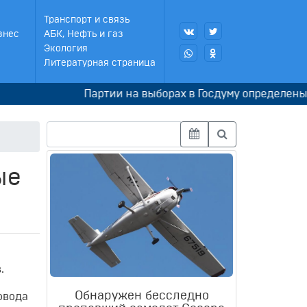
Транспорт и связь
знес
АБК, Нефть и газ
Экология
Литературная страница
Партии на выборах в Госдуму определены по п
ые
.
Обнаружен бесследно
овода