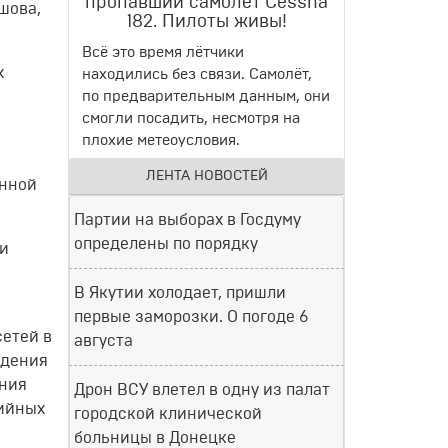
пропавший самолет Cessna
ашова,
182. Пилоты живы!
Всё это время лётчики
х
находились без связи. Самолёт,
а
по предварительным данным, они
смогли посадить, несмотря на
плохие метеоусловия.
ЛЕНТА НОВОСТЕЙ
анной
Партии на выборах в Госдуму
определены по порядку
ии
В Якутии холодает, пришли
первые заморозки. О погоде 6
сетей в
августа
едения
ения
Дрон ВСУ влетел в одну из палат
рийных
городской клинической
больницы в Донецке