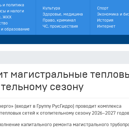
ь и политика
Культура
Спорт
сы и налоги
Здоровье, медицина
Экономика и би
, ЖКХ
Право, криминал
История
ство
ЧС, происшествия
Интернет
 и образование
ит магистральные теплов
ительному сезону
ерго» (входит в Группу РусГидро) проводит комплекса
тепловых сетей к отопительному сезону 2026–2027 годов
ыполнение капитального ремонта магистрального трубопр