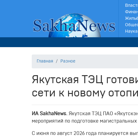
Власт
Финан
Жильё
Обще
Наука
Главная
Разное
Якутская ТЭЦ готов
сети к новому отоп
ИА SakhaNews
. Якутская ТЭЦ ПАО «Якутскэн
мероприятий по подготовке магистральных 
С июня по август 2026 года планируется в