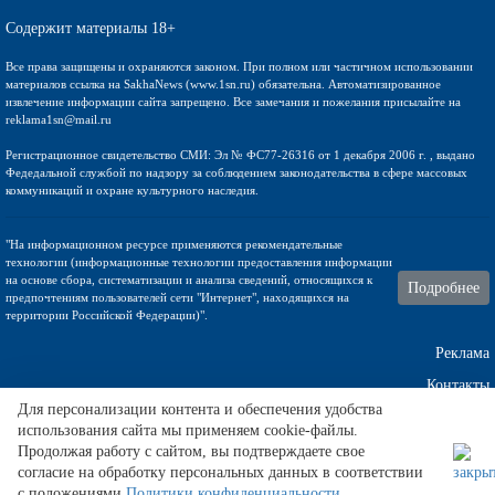
Содержит материалы 18+
Все права защищены и охраняются законом. При полном или частичном использовании
материалов ссылка на SakhaNews (www.1sn.ru) обязательна. Автоматизированное
извлечение информации сайта запрещено. Все замечания и пожелания присылайте на
reklama1sn@mail.ru
Регистрационное свидетельство СМИ: Эл № ФС77-26316 от 1 декабря 2006 г. , выдано
Федедальной службой по надзору за соблюдением законодательства в сфере массовых
коммуникаций и охране культурного наследия.
"На информационном ресурсе применяются рекомендательные
технологии (информационные технологии предоставления информации
на основе сбора, систематизации и анализа сведений, относящихся к
Подробнее
предпочтениям пользователей сети "Интернет", находящихся на
территории Российской Федерации)".
Реклама
Контакты
Для персонализации контента и обеспечения удобства
Техническа поддержка
использования сайта мы применяем cookie-файлы.
Продолжая работу с сайтом, вы подтверждаете свое
согласие на обработку персональных данных в соответствии
с положениями
Политики конфиденциальности
.