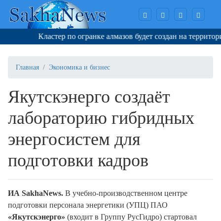
Кластер по огранке алмазов будет создан на территории 
Главная
Экономика и бизнес
Якутскэнерго создаёт
лабораторию гибридных
энергосистем для
подготовки кадров
И
A
SakhaNews
.
В учебно-производственном центре
подготовки персонала энергетики (УПЦ) ПАО
«Якутскэнерго»
(входит в Группу РусГидро) стартовал