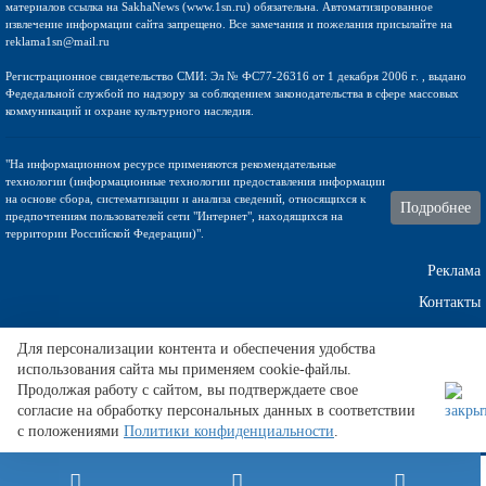
материалов ссылка на SakhaNews (www.1sn.ru) обязательна. Автоматизированное
извлечение информации сайта запрещено. Все замечания и пожелания присылайте на
reklama1sn@mail.ru
Регистрационное свидетельство СМИ: Эл № ФС77-26316 от 1 декабря 2006 г. , выдано
Федедальной службой по надзору за соблюдением законодательства в сфере массовых
коммуникаций и охране культурного наследия.
"На информационном ресурсе применяются рекомендательные
технологии (информационные технологии предоставления информации
на основе сбора, систематизации и анализа сведений, относящихся к
Подробнее
предпочтениям пользователей сети "Интернет", находящихся на
территории Российской Федерации)".
Реклама
Контакты
Техническа поддержка
Для персонализации контента и обеспечения удобства
использования сайта мы применяем cookie-файлы.
Продолжая работу с сайтом, вы подтверждаете свое
согласие на обработку персональных данных в соответствии
Кодирование от алкоголизма от
противопоказания к кодированию.
с положениями
Политики конфиденциальности
.