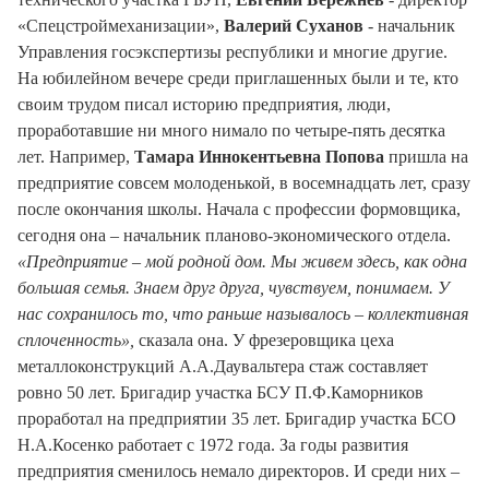
«Спецстроймеханизации»,
Валерий Суханов
- начальник
Управления госэкспертизы республики и многие другие.
На юбилейном вечере среди приглашенных были и те, кто
своим трудом писал историю предприятия, люди,
проработавшие ни много нимало по четыре-пять десятка
лет. Например,
Тамара Иннокентьевна Попова
пришла на
предприятие совсем молоденькой, в восемнадцать лет, сразу
после окончания школы. Начала с профессии формовщика,
сегодня она – начальник планово-экономического отдела.
«Предприятие – мой родной дом. Мы живем здесь, как одна
большая семья. Знаем друг друга, чувствуем, понимаем. У
нас сохранилось то, что раньше называлось – коллективная
сплоченность»,
сказала она. У фрезеровщика цеха
металлоконструкций А.А.Даувальтера стаж составляет
ровно 50 лет. Бригадир участка БСУ П.Ф.Каморников
проработал на предприятии 35 лет. Бригадир участка БСО
Н.А.Косенко работает с 1972 года. За годы развития
предприятия сменилось немало директоров. И среди них –