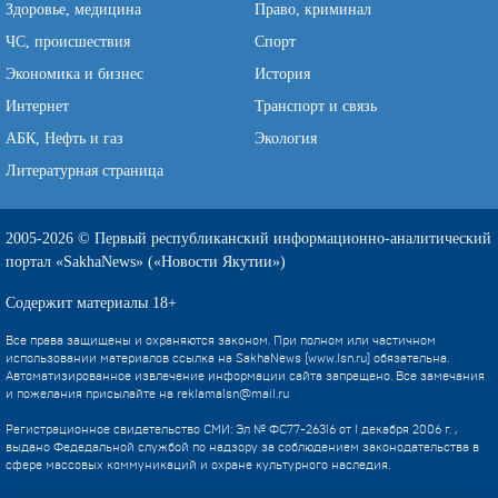
Здоровье, медицина
Право, криминал
ЧС, происшествия
Спорт
Экономика и бизнес
История
Интернет
Транспорт и связь
АБК, Нефть и газ
Экология
Литературная страница
2005-2026 © Первый республиканский информационно-аналитический
портал «SakhaNews» («Новости Якутии»)
Содержит материалы 18+
Все права защищены и охраняются законом. При полном или частичном
использовании материалов ссылка на SakhaNews (www.1sn.ru) обязательна.
Автоматизированное извлечение информации сайта запрещено. Все замечания
и пожелания присылайте на
reklama1sn@mail.ru
Регистрационное свидетельство СМИ: Эл № ФС77-26316 от 1 декабря 2006 г. ,
выдано Федедальной службой по надзору за соблюдением законодательства в
сфере массовых коммуникаций и охране культурного наследия.