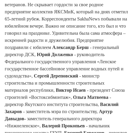
ветеранов. Не скрывает гордости за свое родное
предприятие коллектив ЯКСМиК, который на днях отметил
65-летний рубеж. Корреспонденты SakhaNews побывали на
юбилейном вечере. Важно не описание того, кто был и что
говорил на празднике. Удивительна была сама атмосфера –
искренней радости и дружелюбия. Предприятие
поздравили с юбилеем
Александр Берш
- генеральный
директор ДСК,
Юрий Долженко
- руководитель
Федерального государственного управления «Ленское
государственное бассейновое управление водных путей и
судоходства»,
Сергей Дереповский
- министр
строительства и промышленности строительных
материалов республики,
Виктор Исаев
- президент Союза
строителей «Востоксибмонтаж»,
Ольга Матвеева
-
директор Якутского института строительства,
Василий
Захаров
- заместитель мэра по строительству,
Артур
Давыдов-
заместитель генерального директора
«Нижнеленское»,
Валерий Прокопьев
- начальник
технического участка ГБУП,
Евгений Бережнев
- директор