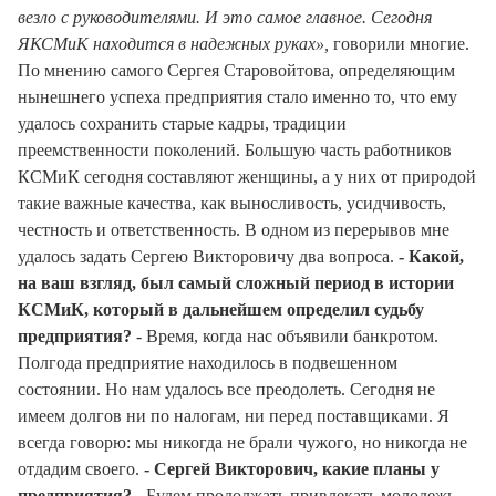
везло с руководителями. И это самое главное. Сегодня
ЯКСМиК находится в надежных руках»,
говорили многие.
По мнению самого Сергея Старовойтова, определяющим
нынешнего успеха предприятия стало именно то, что ему
удалось сохранить старые кадры, традиции
преемственности поколений. Большую часть работников
КСМиК сегодня составляют женщины, а у них от природой
такие важные качества, как выносливость, усидчивость,
честность и ответственность. В одном из перерывов мне
удалось задать Сергею Викторовичу два вопроса.
- Какой,
на ваш взгляд, был самый сложный период в истории
КСМиК, который в дальнейшем определил судьбу
предприятия?
- Время, когда нас объявили банкротом.
Полгода предприятие находилось в подвешенном
состоянии. Но нам удалось все преодолеть. Сегодня не
имеем долгов ни по налогам, ни перед поставщиками. Я
всегда говорю: мы никогда не брали чужого, но никогда не
отдадим своего.
- Сергей Викторович, какие планы у
предприятия?
- Будем продолжать привлекать молодежь,