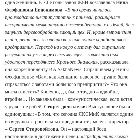
одна женщина. В 70-е годы завод ЖБИ возглавляла
Нина
Феофановна Евдокимова.
«В то время началось
производство шестипустотных панелей, расширился
ассортимент мелкоштучных железобетонных изделий, был
запущен деревообрабатывающий цех. И, кроме выполнения
плана, решались жизненно важные вопросы работников
предприятия. Переход на новую систему дал ощутимые
результаты уже через семь месяцев – коллектив был
удостоен переходящего Красного Знамени»,
рассказывала
она корреспонденту ИА SakhaNews. Спрашиваем у Нины
Феофановны: «Вам, как женщине, наверное, трудно было
справляться с заботами большого предприятия?» Что она
могла ответить? Конечно, да, было трудно – вдвойне,
втройне… Но закалка была - коммунистическая, если встал
у руля – не робей.
Секрет долголетия
Выступавшие были
единодушны: «В том, что сегодня ЯКСМиК является одним
из ведущих строительных предприятий, заслуга директора
–
Сергея Старовойтова.
Он – настоящий боец,
настойчивый в достижении целей.
«Предприятию всегда