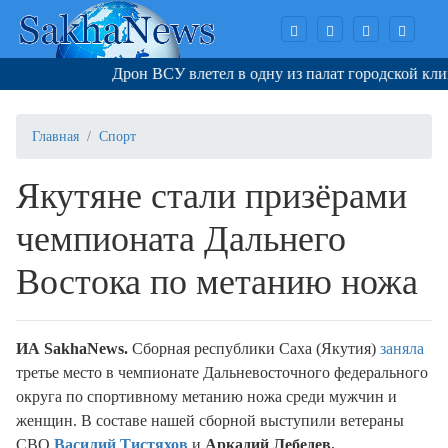
Дрон ВСУ влетел в одну из палат городской клини
Главная
Спорт
Якутяне стали призёрами
чемпионата Дальнего
Востока по метанию ножа
И
A
SakhaNews
.
Сборная республики Саха (Якутия)
заняла
третье место в чемпионате Дальневосточного федерального
округа по спортивному метанию ножа среди мужчин и
женщин. В составе нашей сборной выступили ветераны
СВО
Василий Тистяхов
и
Аркадий Лебедев.