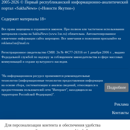
2005-2026 © Первый республиканский информационно-аналитический
портал «SakhaNews» («Новости Якутии»)
Содержит материалы 18+
Все права защищены и охраняются законом. При полном или частичном использовании
материалов ссылка на SakhaNews (www.1sn.ru) обязательна. Автоматизированное
извлечение информации сайта запрещено. Все замечания и пожелания присылайте на
reklama1sn@mail.ru
Регистрационное свидетельство СМИ: Эл № ФС77-26316 от 1 декабря 2006 г. , выдано
Федедальной службой по надзору за соблюдением законодательства в сфере массовых
коммуникаций и охране культурного наследия.
"На информационном ресурсе применяются рекомендательные
технологии (информационные технологии предоставления информации
на основе сбора, систематизации и анализа сведений, относящихся к
Подробнее
предпочтениям пользователей сети "Интернет", находящихся на
территории Российской Федерации)".
Реклама
Контакты
Техническа поддержка
Для персонализации контента и обеспечения удобства