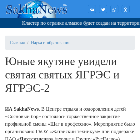
Кластер по огранке алмазов будет создан на территории Я
Главная
Наука и образование
Юные якутяне увидели
святая святых ЯГРЭС и
ЯГРЭС-2
ИА
SakhaNews
.
В Центре отдыха и оздоровления детей
«Сосновый бор» состоялось торжественное закрытие
профильной смены «Шаг в профессию». Мероприятие было
организовано ГБОУ «Жатайский техникум» при поддержке
ПАО
«Якутскэнерго»
(входит в Группу «РусГидро»).