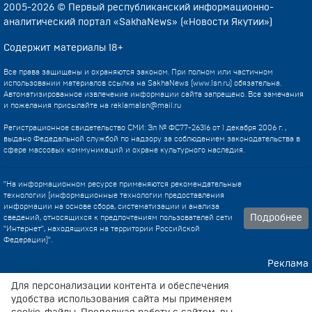
2005-2026 © Первый республиканский информационно-
аналитический портал «SakhaNews» («Новости Якутии»)
Содержит материалы 18+
Все права защищены и охраняются законом. При полном или частичном
использовании материалов ссылка на SakhaNews (www.1sn.ru) обязательна.
Автоматизированное извлечение информации сайта запрещено. Все замечания
и пожелания присылайте на
reklama1sn@mail.ru
Регистрационное свидетельство СМИ: Эл № ФС77-26316 от 1 декабря 2006 г. ,
выдано Федедальной службой по надзору за соблюдением законодательства в
сфере массовых коммуникаций и охране культурного наследия.
"На информационном ресурсе применяются рекомендательные
технологии (информационные технологии предоставления
информации на основе сбора, систематизации и анализа
Подробнее
сведений, относящихся к предпочтениям пользователей сети
"Интернет", находящихся на территории Российской
Федерации)".
Реклама
Контакты
Для персонализации контента и обеспечения
удобства использования сайта мы применяем