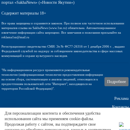
портал «SakhaNews» («Новости Якутии»)
Содержит материалы 18+
Все права защищены и охраняются законом. При полном или частичном использовании
материалов ссылка на SakhaNews (www.1sn.ru) обязательна. Автоматизированное
извлечение информации сайта запрещено. Все замечания и пожелания присылайте на
reklama1sn@mail.ru
Регистрационное свидетельство СМИ: Эл № ФС77-26316 от 1 декабря 2006 г. , выдано
Федедальной службой по надзору за соблюдением законодательства в сфере массовых
коммуникаций и охране культурного наследия.
"На информационном ресурсе применяются рекомендательные
технологии (информационные технологии предоставления информации
на основе сбора, систематизации и анализа сведений, относящихся к
Подробнее
предпочтениям пользователей сети "Интернет", находящихся на
территории Российской Федерации)".
Реклама
Контакты
Для персонализации контента и обеспечения удобства
использования сайта мы применяем cookie-файлы.
Техническа поддержка
Продолжая работу с сайтом, вы подтверждаете свое
согласие на обработку персональных данных в соответствии