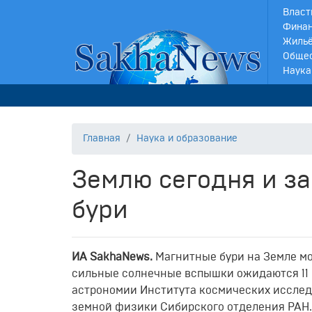
Власт
Финан
Жильё
Обще
Наука
Главная
Наука и образование
Землю сегодня и з
бури
И
A
SakhaNews
.
Магнитные бури на Земле мо
сильные солнечные вспышки ожидаются 11 
астрономии Института космических исслед
земной физики Сибирского отделения РАН.