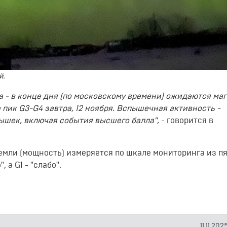
й.
ка - в конце дня (по московскому времени) ожидаются ма
пик G3-G4 завтра, 12 ноября. Вспышечная активность -
ышек, включая события высшего балла",
- говорится в
емли (мощность) измеряется по шкале мониторинга из п
 а G1 - "слабо".
11.11.202