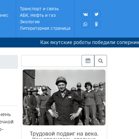
Транспорт и связь
знес
АБК, Нефть и газ
Экология
Литературная страница
Как якутские роботы победили соперников в К
очень
ечной
о-
Трудовой подвиг на века.