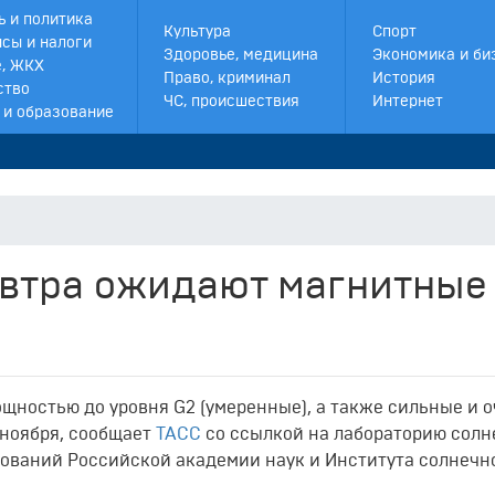
ь и политика
Культура
Спорт
сы и налоги
Здоровье, медицина
Экономика и би
, ЖКХ
Право, криминал
История
ство
ЧС, происшествия
Интернет
 и образование
автра ожидают магнитные
щностью до уровня G2 (умеренные), а также сильные и 
ноября, сообщает
ТАСС
со ссылкой на лабораторию солн
ований Российской академии наук и Института солнечн