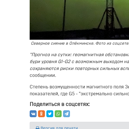
Северное сияние в Олёкминске. Фото из соцсете
"Прогноз на сутки: геомагнитная обстанов
бури уровня G1-G2 с возможным выходом на 
сохраняются риски повторных сильных всп
сообщении.
Степень возмущенности магнитного поля З
показателей, где G5 - "экстремально сильно",
Поделиться в соцсетях:
Версия для печати