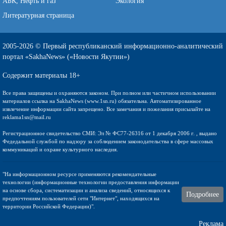
АБК, Нефть и газ
Экология
Литературная страница
2005-2026 © Первый республиканский информационно-аналитический
портал «SakhaNews» («Новости Якутии»)
Содержит материалы 18+
Все права защищены и охраняются законом. При полном или частичном использовании
материалов ссылка на SakhaNews (www.1sn.ru) обязательна. Автоматизированное
извлечение информации сайта запрещено. Все замечания и пожелания присылайте на
reklama1sn@mail.ru
Регистрационное свидетельство СМИ: Эл № ФС77-26316 от 1 декабря 2006 г. , выдано
Федедальной службой по надзору за соблюдением законодательства в сфере массовых
коммуникаций и охране культурного наследия.
"На информационном ресурсе применяются рекомендательные
технологии (информационные технологии предоставления информации
на основе сбора, систематизации и анализа сведений, относящихся к
Подробнее
предпочтениям пользователей сети "Интернет", находящихся на
территории Российской Федерации)".
Реклама