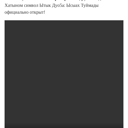
Хатыном символ Ытык Дуо5а: Ысыах Туймады
официально открыт!