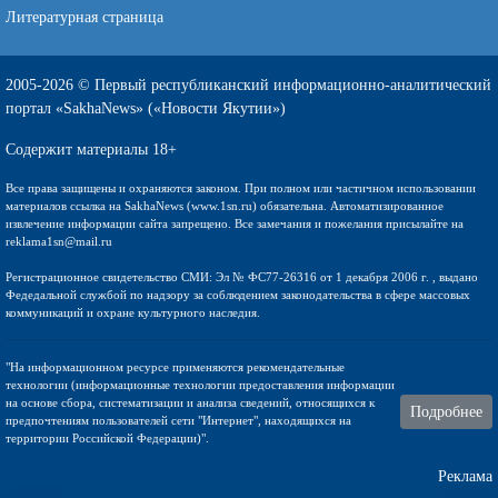
Литературная страница
2005-2026 © Первый республиканский информационно-аналитический
портал «SakhaNews» («Новости Якутии»)
Содержит материалы 18+
Все права защищены и охраняются законом. При полном или частичном использовании
материалов ссылка на SakhaNews (www.1sn.ru) обязательна. Автоматизированное
извлечение информации сайта запрещено. Все замечания и пожелания присылайте на
reklama1sn@mail.ru
Регистрационное свидетельство СМИ: Эл № ФС77-26316 от 1 декабря 2006 г. , выдано
Федедальной службой по надзору за соблюдением законодательства в сфере массовых
коммуникаций и охране культурного наследия.
"На информационном ресурсе применяются рекомендательные
технологии (информационные технологии предоставления информации
на основе сбора, систематизации и анализа сведений, относящихся к
Подробнее
предпочтениям пользователей сети "Интернет", находящихся на
территории Российской Федерации)".
Реклама