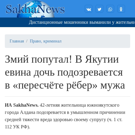
Дистанционные мошенники выманили у жительницы 
Главная
Право, криминал
Змий попутал! В Якутии
евина дочь подозревается
в «пересчёте рёбер» мужа
И
A
SakhaNews
.
42-летняя жительница южноякутского
города Алдана подозревается в умышленном причинении
средней тяжести вреда здоровью своему супругу (ч. 1 ст.
112 УК РФ).