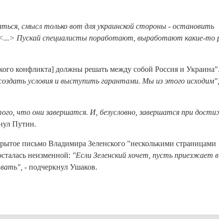
чаться, смысл только вот для украинской стороны - остановить
 <...> Пускай специалисты поработают, выработают какие-то 
кого конфликта] должны решать между собой Россия и Украина"
т создать условия и выступить гарантами. Мы из этого исходим"
того, что они завершатся. И, безусловно, завершатся при дост
кнул Путин.
крытое письмо Владимира Зеленского "несколькими страницами
осталась неизменной:
"Если Зеленский хочет, пусть приезжает в
ивать",
- подчеркнул Ушаков.