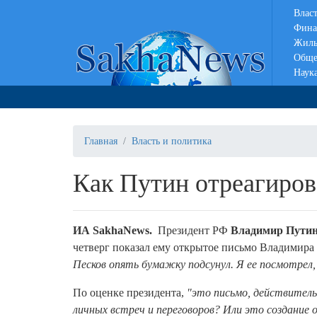
Влас
Фина
Жиль
Обще
Наук
Главная
Власть и политика
Как Путин отреагиров
ИА SakhaNews.
Президент РФ
Владимир Пути
четверг показал ему открытое письмо Владимира 
Песков опять бумажку подсунул. Я ее посмотрел, 
По оценке президента,
"это письмо, действитель
личных встреч и переговоров? Или это создание