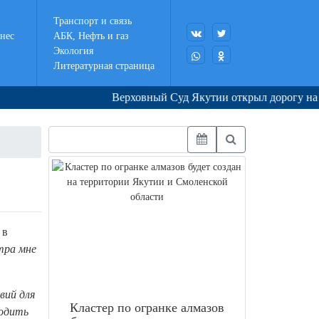
Транспорт и связь
нес
АБК, Нефть и газ
Экология
Литературная страница
Верховный Суд Якутии открыл дорогу на СВО
 в
тра мне
вий для
Кластер по огранке алмазов
водить