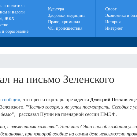
ть и политика
Культура
Спорт
нсы и налоги
Здоровье, медицина
Экономика и биз
ё, ЖКХ
Право, криминал
История
ство
ЧС, происшествия
Интернет
а и образование
ал на письмо Зеленского
н
сообщил
, что пресс-секретарь президента
Дмитрий Песков
еще
Зеленского.
"Честно говоря, я не успел посмотреть. Сегодня с у
бегло",
- рассказал Путин на пленарной сессии ПМЭФ.
но, с элементами хамства". Это что? Это способ создания усло
 обстановки, при которой вообще на самом деле невозможно про