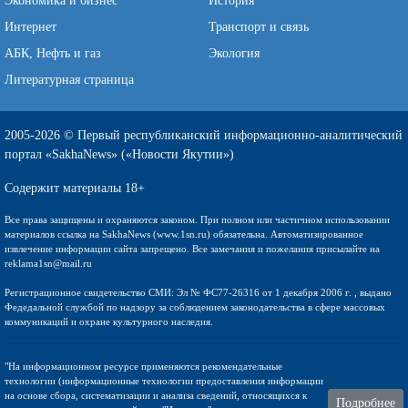
Экономика и бизнес
История
Интернет
Транспорт и связь
АБК, Нефть и газ
Экология
Литературная страница
2005-2026 © Первый республиканский информационно-аналитический
портал «SakhaNews» («Новости Якутии»)
Содержит материалы 18+
Все права защищены и охраняются законом. При полном или частичном использовании
материалов ссылка на SakhaNews (www.1sn.ru) обязательна. Автоматизированное
извлечение информации сайта запрещено. Все замечания и пожелания присылайте на
reklama1sn@mail.ru
Регистрационное свидетельство СМИ: Эл № ФС77-26316 от 1 декабря 2006 г. , выдано
Федедальной службой по надзору за соблюдением законодательства в сфере массовых
коммуникаций и охране культурного наследия.
"На информационном ресурсе применяются рекомендательные
технологии (информационные технологии предоставления информации
на основе сбора, систематизации и анализа сведений, относящихся к
Подробнее