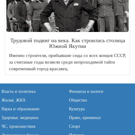
Трудовой подвиг на века. Как строилась столица
Южной Якутии
Именно строители, прибывшие сюда со всех концов СССР,
за считаные годы возвели среди непроходимой тайги
современный город-красавец.
Власть и политика
Финансы и налоги
Жильё, ЖКХ
Общество
Наука и образование
Культура
Здоровье, медицина
Право, криминал
ЧС, происшествия
Спорт