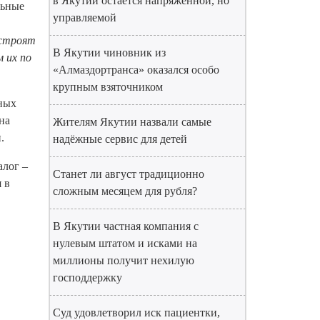
в Якутии остаётся напряжённой, но
льные
управляемой
 строят
В Якутии чиновник из
 их по
«Алмаздортранса» оказался особо
крупным взяточником
ьных
на
Жителям Якутии назвали самые
.
надёжные сервис для детей
алог –
Станет ли август традиционно
 в
сложным месяцем для рубля?
В Якутии частная компания с
нулевым штатом и исками на
миллионы получит нехилую
господдержку
Суд удовлетворил иск пациентки,