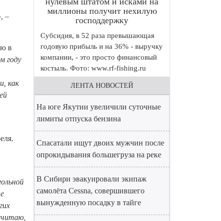
нулевым штатом и исками на
миллионы получит нехилую
,
–
господдержку
Субсидия, в 52 раза превышающая
годовую прибыль и на 36% - выручку
ию в
компании, - это просто финансовый
м году
костыль. Фото: www.rf-fishing.ru
и, как
ЛЕНТА НОВОСТЕЙ
ей
На юге Якутии увеличили суточные
лимиты отпуска бензина
еля.
Спасатали ищут двоих мужчин после
опрокидывания большегруза на реке
В Сибири эвакуировали экипаж
гольной
самолёта Cessna, совершившего
ые
вынужденную посадку в тайге
гих
 считаю,