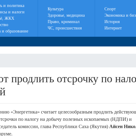
ть и политика
Культура
Спорт
нсы и налоги
Здоровье, медицина
Экономика и биз
ё, ЖКХ
Право, криминал
История
ство
ЧС, происшествия
Интернет
а и образование
ют продлить отсрочку по нал
ий
ению «Энергетика» считает целесообразным продлить действую
отсрочки по налогу на добычу полезных ископаемых (НДПИ) и
едатель комиссии, глава Республики Саха (Якутия)
Айсен Нико
оруме.