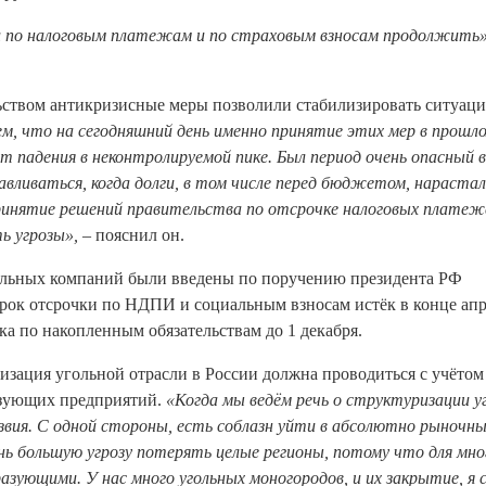
 по налоговым платежам и по страховым взносам продолжить»
ьством антикризисные меры позволили стабилизировать ситуац
, что на сегодняшний день именно принятие этих мер в прошло
 падения в неконтролируемой пике. Был период очень опасный в
авливаться, когда долги, в том числе перед бюджетом, нарастал
инятие решений правительства по отсрочке налоговых платеж
ь угрозы»,
– пояснил он.
льных компаний были введены по поручению президента РФ
срок отсрочки по НДПИ и социальным взносам истёк в конце апр
ка по накопленным обязательствам до 1 декабря.
ризация угольной отрасли в России должна проводиться с учётом
азующих предприятий.
«Когда мы ведём речь о структуризации у
вия. С одной стороны, есть соблазн уйти в абсолютно рыночн
нь большую угрозу потерять целые регионы, потому что для мно
азующими. У нас много угольных моногородов, и их закрытие, я