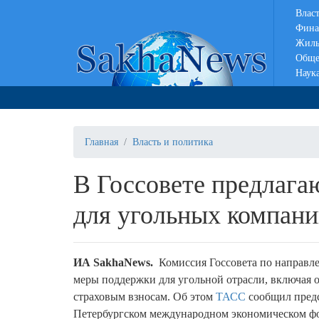
Влас
Фина
Жиль
Обще
Наук
Главная
Власть и политика
В Госсовете предлага
для угольных компан
ИА
SakhaNews
.
Комиссия Госсовета по направл
меры поддержки для угольной отрасли, включая 
страховым взносам. Об этом
ТАСС
сообщил предс
Петербургском международном экономическом ф