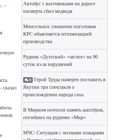
Автобус с вахтовиками на дороге
,
–
насмерть сбил медведя
Минсельхоз: снижение поголовья
я
КРС объясняется оптимизацией
производства
ночную
Рудник «Дуэтский» «заглох» на 90
суток из-за нарушений
Герой Труда намерен поставить в
кта.
8
Якутии три спектакля о
– сказал
происхождении народа саха
аботы
В Мирном почтили память шахтёров,
гионов
погибших на руднике «Мир»
МЧС: Ситуация с лесными пожарами
е