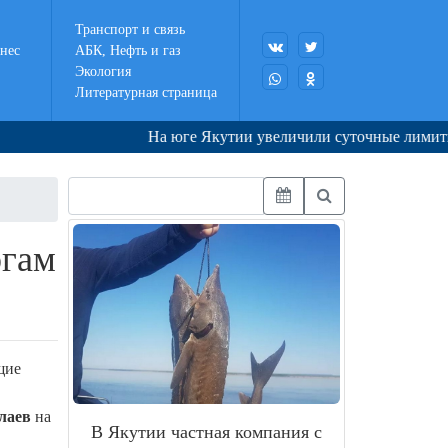
Транспорт и связь
нес
АБК, Нефть и газ
Экология
Литературная страница
На юге Якутии увеличили суточные лимиты отпус
огам
щие
лаев
на
В Якутии частная компания с