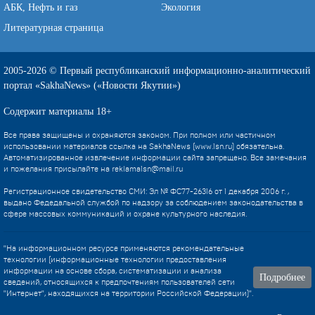
АБК, Нефть и газ
Экология
Литературная страница
2005-2026 © Первый республиканский информационно-аналитический
портал «SakhaNews» («Новости Якутии»)
Содержит материалы 18+
Все права защищены и охраняются законом. При полном или частичном
использовании материалов ссылка на SakhaNews (www.1sn.ru) обязательна.
Автоматизированное извлечение информации сайта запрещено. Все замечания
и пожелания присылайте на
reklama1sn@mail.ru
Регистрационное свидетельство СМИ: Эл № ФС77-26316 от 1 декабря 2006 г. ,
выдано Федедальной службой по надзору за соблюдением законодательства в
сфере массовых коммуникаций и охране культурного наследия.
"На информационном ресурсе применяются рекомендательные
технологии (информационные технологии предоставления
информации на основе сбора, систематизации и анализа
Подробнее
сведений, относящихся к предпочтениям пользователей сети
"Интернет", находящихся на территории Российской Федерации)".