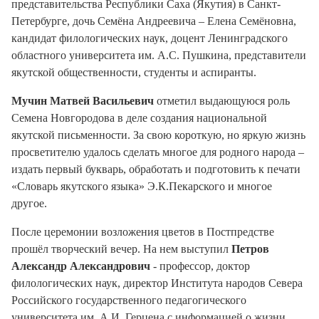
представительства Республики Саха (Якутия) в Санкт-
Петербурге, дочь Семёна Андреевича – Елена Семёновна,
кандидат филологических наук, доцент Ленинградского
областного университета им. А.С. Пушкина, представители
якутской общественности, студенты и аспиранты.
Мучин Матвей Васильевич
отметил выдающуюся роль
Семена Новгородова в деле создания национальной
якутской письменности. За свою короткую, но яркую жизнь
просветителю удалось сделать многое для родного народа –
издать первый букварь, обработать и подготовить к печати
«Словарь якутского языка» Э.К.Пекарского и многое
другое.
После церемонии возложения цветов в Постпредстве
прошёл творческий вечер. На нем выступил
Петров
Александр Александрович
- профессор, доктор
филологических наук, директор Института народов Севера
Российского государственного педагогического
университета им. А.И. Герцена с информацией о жизни