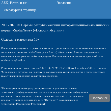
АБК, Нефть и газ
Экология
Литературная страница
2005-2026 © Первый республиканский информационно-аналитический
портал «SakhaNews» («Новости Якутии»)
Содержит материалы 18+
Все права защищены и охраняются законом. При полном или частичном использовании
материалов ссылка на SakhaNews (www.1sn.ru) обязательна. Автоматизированное
извлечение информации сайта запрещено. Все замечания и пожелания присылайте на
reklama1sn@mail.ru
Регистрационное свидетельство СМИ: Эл № ФС77-26316 от 1 декабря 2006 г. , выдано
Федедальной службой по надзору за соблюдением законодательства в сфере массовых
коммуникаций и охране культурного наследия.
"На информационном ресурсе применяются рекомендательные
технологии (информационные технологии предоставления информации
на основе сбора, систематизации и анализа сведений, относящихся к
Подробнее
предпочтениям пользователей сети "Интернет", находящихся на
территории Российской Федерации)".