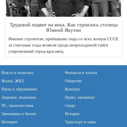
Трудовой подвиг на века. Как строилась столица
Южной Якутии
Именно строители, прибывшие сюда со всех концов СССР,
за считаные годы возвели среди непроходимой тайги
современный город-красавец.
Власть и политика
Финансы и налоги
Жильё, ЖКХ
Общество
Наука и образование
Культура
Здоровье, медицина
Право, криминал
ЧС, происшествия
Спорт
Экономика и бизнес
История
Интернет
Транспорт и связь