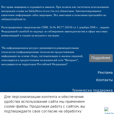
Все права защищены и охраняются законом. При полном или частичном использовании
материалов ссылка на SakhaNews (www.1sn.ru) обязательна. Автоматизированное
извлечение информации сайта запрещено. Все замечания и пожелания присылайте на
reklama1sn@mail.ru
Регистрационное свидетельство СМИ: Эл № ФС77-26316 от 1 декабря 2006 г. , выдано
Федедальной службой по надзору за соблюдением законодательства в сфере массовых
коммуникаций и охране культурного наследия.
"На информационном ресурсе применяются рекомендательные
технологии (информационные технологии предоставления
информации на основе сбора, систематизации и анализа сведений,
Подробнее
относящихся к предпочтениям пользователей сети "Интернет",
находящихся на территории Российской Федерации)".
Реклама
Контакты
Техническа поддержка
Для персонализации контента и обеспечения
удобства использования сайта мы применяем
cookie-файлы. Продолжая работу с сайтом, вы
Мрт молочных
желез цены мрт груди с контрастом цена
. .
подтверждаете свое согласие на обработку