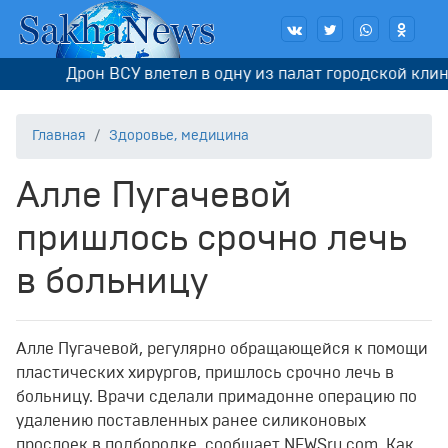
Дрон ВСУ влетел в одну из палат городской клини
Главная
Здоровье, медицина
Алле Пугачевой
пришлось срочно лечь
в больницу
Алле Пугачевой, регулярно обращающейся к помощи
пластических хирургов, пришлось срочно лечь в
больницу. Врачи сделали примадонне операцию по
удалению поставленных ранее силиконовых
прослоек в подбородке, сообщает NEWSru.com. Как