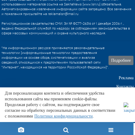
использовании материалов ссылка на SakhaNews (www.1sn.ru) обязательна.
Автоматизированное извлечение информации сайта запрещено. Все замечания
и пожелания присылайте на
reklama1sn@mail.ru
Регистрационное свидетельство СМИ: Эл № ФС77-26316 от 1 декабря 2006 г. ,
выдано Федедальной службой по надзору за соблюдением законодательства в
сфере массовых коммуникаций и охране культурного наследия.
"На информационном ресурсе применяются рекомендательные
технологии (информационные технологии предоставления
информации на основе сбора, систематизации и анализа
Подробнее
сведений, относящихся к предпочтениям пользователей сети
"Интернет", находящихся на территории Российской Федерации)".
Реклама
Контакты
Для персонализации контента и обеспечения удобства
использования сайта мы применяем cookie-файлы.
Техническа поддержка
Продолжая работу с сайтом, вы подтверждаете свое
согласие на обработку персональных данных в соответствии
с положениями
Политики конфиденциальности
.