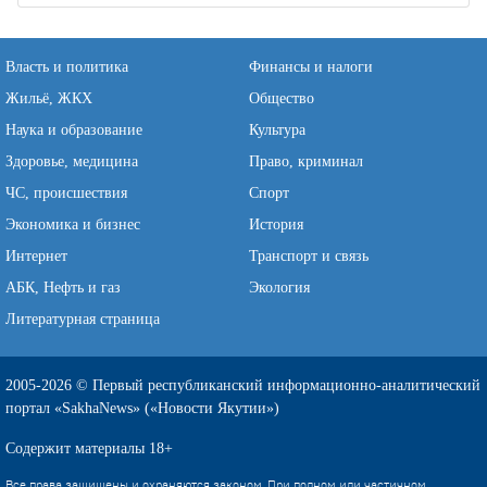
Власть и политика
Финансы и налоги
Жильё, ЖКХ
Общество
Наука и образование
Культура
Здоровье, медицина
Право, криминал
ЧС, происшествия
Спорт
Экономика и бизнес
История
Интернет
Транспорт и связь
АБК, Нефть и газ
Экология
Литературная страница
2005-2026 © Первый республиканский информационно-аналитический
портал «SakhaNews» («Новости Якутии»)
Содержит материалы 18+
Все права защищены и охраняются законом. При полном или частичном