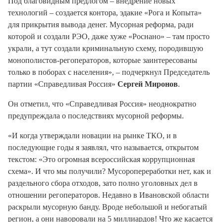
Под благовидным предлогом – внедрение новых
технологий – создается контора, эдакие «Рога и Копыта»
для прикрытия вывода денег. Мусорная реформа, ради
которой и создали РЭО, даже хуже «Роснано» – там просто
украли, а тут создали криминальную схему, породившую
монополистов-регоператоров, которые заинтересованы
только в поборах с населения», – подчеркнул Председатель
партии «Справедливая Россия»
Сергей Миронов
.
Он отметил, что «Справедливая Россия» неоднократно
предупреждала о последствиях мусорной реформы.
«И когда утверждали новации на рынке ТКО, и в
последующие годы я заявлял, что называется, открытом
текстом: «Это огромная всероссийская коррупционная
схема». И что мы получили? Мусоропереработки нет, как и
раздельного сбора отходов, зато полно уголовных дел в
отношении регоператоров. Недавно в Ивановской области
раскрыли мусорную банду. Вроде небольшой и небогатый
регион, а они наворовали на 5 миллиардов! Что же касается