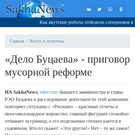
Как якутские роботы победили соперников в Ко
Главная
Власть и политика
«Дело Буцаева» - приговор
мусорной реформе
ИА SakhaNews.
«
Бегство
бывшего замминистра и главы
РЭО Буцаева и расследование деятельности этой компании
повторяет ситуацию с «Роснано» – красивые отчеты и
многомиллиардное воровство, главный фигурант спокойно
отбывает за границу, а его подельники спешно каются в
содеянном. Кто-то скажет: «Это другое!» Нет – то же самое!