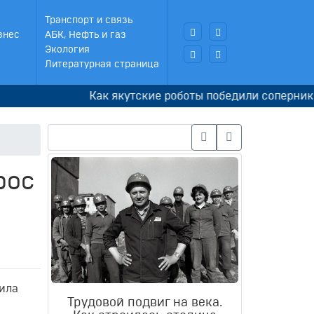
Транспорт и связь
знес
АБК, Нефть и газ
Экология
Литературная страница
Как якутские роботы победили соперников в 
рос
дила
Трудовой подвиг на века.