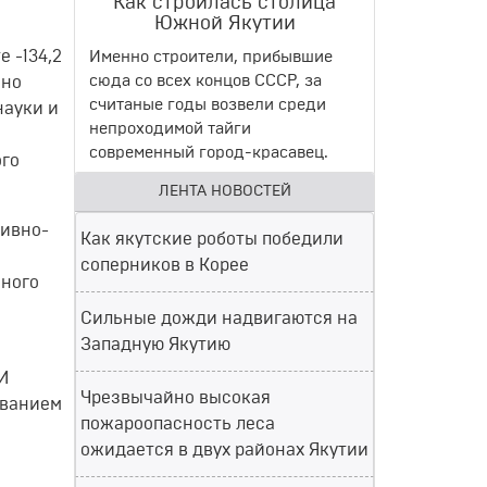
Как строилась столица
Южной Якутии
е -134,2
Именно строители, прибывшие
сюда со всех концов СССР, за
нно
считаные годы возвели среди
науки и
непроходимой тайги
современный город-красавец.
ого
ЛЕНТА НОВОСТЕЙ
тивно-
Как якутские роботы победили
соперников в Корее
ьного
Сильные дожди надвигаются на
Западную Якутию
И
Чрезвычайно высокая
ованием
пожароопасность леса
ожидается в двух районах Якутии
о