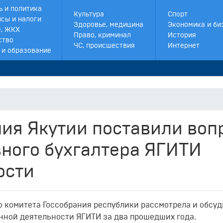
ь и политика
Культура
Спорт
сы и налоги
Здоровье, медицина
Экономика и би
, ЖКХ
Право, криминал
История
ство
ЧС, происшествия
Интернет
 и образование
ия Якутии поставили воп
вного бухгалтера ЯГИТИ
ости
о комитета Госсобрания республики рассмотрела и обсу
ной деятельности ЯГИТИ за два прошедших года.