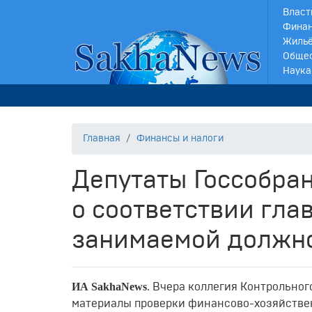
Власт
Финан
Жильё
Обще
Наука
Главная
Финансы и налоги
Депутаты Госсобран
о соответствии гла
занимаемой должн
ИА SakhaNews
. Вчера коллегия Контрольног
материалы проверки финансово-хозяйствен