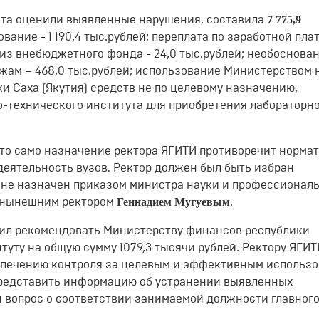
7 775,9
ета оценили выявленные нарушения, составила
вание - 1 190,4 тыс.рублей; переплата по заработной плат
 из внебюджетного фонда - 24,0 тыс.рублей; необоснова
ам – 468,0 тыс.рублей; использование Министерством 
 Саха (Якутия) средств не по целевому назначению,
-технического института для приобретения лабораторн
что само назначение ректора ЯГИТИ противоречит норма
еятельность вузов. Ректор должен был быть избран
а не назначен приказом министра науки и профессионал
Геннадием Мугуевым
 с нынешним ректором
.
вил рекомендовать Министерству финансов республики
ту на общую сумму 1079,3 тысячи рублей. Ректору ЯГИТ
еспечению контроля за целевым и эффективным использ
 представить информацию об устранении выявленных
и вопрос о соответствии занимаемой должности главног