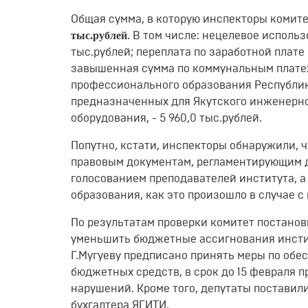
Общая сумма, в которую инспекторы комит
тыс.рублей
. В том числе: нецелевое использо
тыс.рублей; переплата по заработной плате
завышенная сумма по коммунальным платеж
профессионального образования Республики
предназначенных для Якутского инженерно
оборудования, - 5 960,0 тыс.рублей.
Попутно, кстати, инспекторы обнаружили, 
правовым документам, регламентирующим д
голосованием преподавателей института, 
образования, как это произошло в случае
По результатам проверки комитет постано
уменьшить бюджетные ассигнования институ
Г.Мугуеву предписано принять меры по об
бюджетных средств, в срок до 15 февраля
нарушений. Кроме того, депутаты поставил
бухгалтера ЯГИТИ.