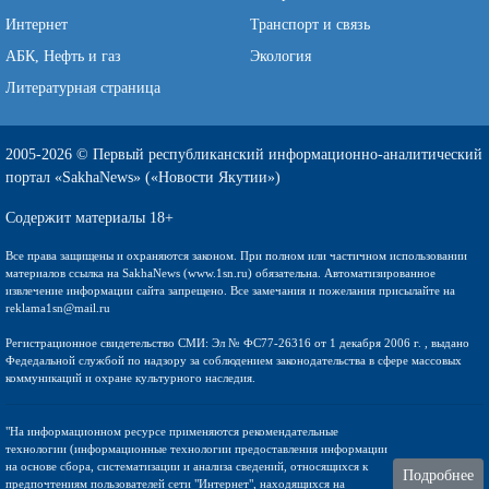
Интернет
Транспорт и связь
АБК, Нефть и газ
Экология
Литературная страница
2005-2026 © Первый республиканский информационно-аналитический
портал «SakhaNews» («Новости Якутии»)
Содержит материалы 18+
Все права защищены и охраняются законом. При полном или частичном использовании
материалов ссылка на SakhaNews (www.1sn.ru) обязательна. Автоматизированное
извлечение информации сайта запрещено. Все замечания и пожелания присылайте на
reklama1sn@mail.ru
Регистрационное свидетельство СМИ: Эл № ФС77-26316 от 1 декабря 2006 г. , выдано
Федедальной службой по надзору за соблюдением законодательства в сфере массовых
коммуникаций и охране культурного наследия.
"На информационном ресурсе применяются рекомендательные
технологии (информационные технологии предоставления информации
на основе сбора, систематизации и анализа сведений, относящихся к
Подробнее
предпочтениям пользователей сети "Интернет", находящихся на