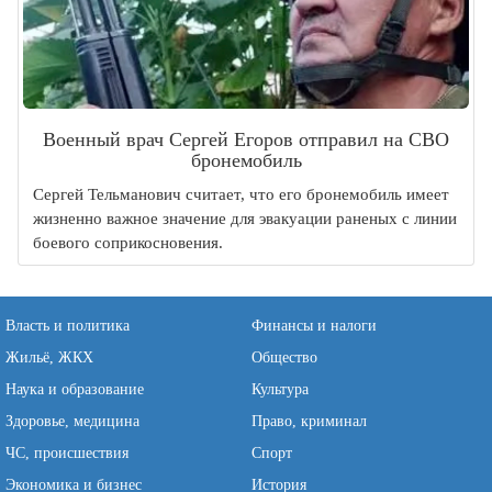
Военный врач Сергей Егоров отправил на СВО
бронемобиль
Сергей Тельманович считает, что его бронемобиль имеет
жизненно важное значение для эвакуации раненых с линии
боевого соприкосновения.
Власть и политика
Финансы и налоги
Жильё, ЖКХ
Общество
Наука и образование
Культура
Здоровье, медицина
Право, криминал
ЧС, происшествия
Спорт
Экономика и бизнес
История