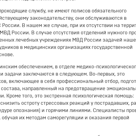
проходящие службу, не имеют полисов обязательного
ействующему законодательству, они обслуживаются в
оссии. В нашем же случае, при их отсутствии на терри
МВД России. В случае отсутствия отделений нужного пр
венных лечебных учреждениях МВД России задачей наше
рудников в медицинских организациях государственной
снове.
нским обеспечением, в отделе медико-психологическо
ьи задачи заключаются в следующем. Во-первых, это
ов, включающее в себя профессиональный отбор, подгот
 состава, направленный на предотвращение эмоциональ
. Кроме того, это экстренная психологическая помощь:
снизить остроту стрессовых реакций у пострадавших, р
цедуре опознания) и горячими линиями. Специалисты про
, обучая их методам саморегуляции и оказания первой