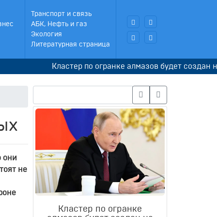
Транспорт и связь
знес
АБК, Нефть и газ
Экология
Литературная страница
Кластер по огранке алмазов будет создан на терри
ых
о они
тоят не
роне
Кластер по огранке