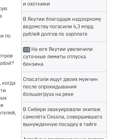
и охотники
кую
в
В Якутии благодаря надзорному
ведомству погасили 4,3 млрд
рублей долгов по зарплате
и по
На юге Якутии увеличили
1
отров
суточные лимиты отпуска
собой?
бензина
Спасатали ищут двоих мужчин
 когда
после опрокидывания
сти
большегруза на реке
ных
мя
В Сибири эвакуировали экипаж
ателей,
самолёта Cessna, совершившего
вынужденную посадку в тайге