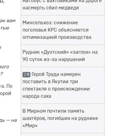
Автобус с вахтовиками на дороге
ы,
насмерть сбил медведя
ак вам
Минсельхоз: снижение
стью
поголовья КРС объясняется
оптимизацией производства
о
Рудник «Дуэтский» «заглох» на
90 суток из-за нарушений
вого
м?
Герой Труда намерен
11
поставить в Якутии три
а. По
спектакля о происхождении
торой
народа саха
В Мирном почтили память
шахтёров, погибших на руднике
дь — на
«Мир»