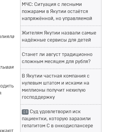
МЧС: Ситуация с лесными
пожарами в Якутии остаётся
напряжённой, но управляемой
Жителям Якутии назвали самые
влияла
надёжные сервисы для детей
Станет ли август традиционно
сложным месяцем для рубля?
итывая
В Якутии частная компания с
нулевым штатом и исками на
ходить
миллионы получит нехилую
я
господдержку
Суд удовлетворил иск
1
пациентки, которую заразили
гепатитом С в онкодиспансере
ражают