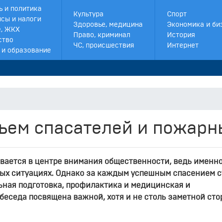
ь и политика
Культура
Спорт
сы и налоги
Здоровье, медицина
Экономика и би
, ЖКХ
Право, криминал
История
ство
ЧС, происшествия
Интернет
 и образование
вьем спасателей и пожарн
вается в центре внимания общественности, ведь именн
ых ситуациях. Однако за каждым успешным спасением с
льная подготовка, профилактика и медицинская и
еседа посвящена важной, хотя и не столь заметной сто