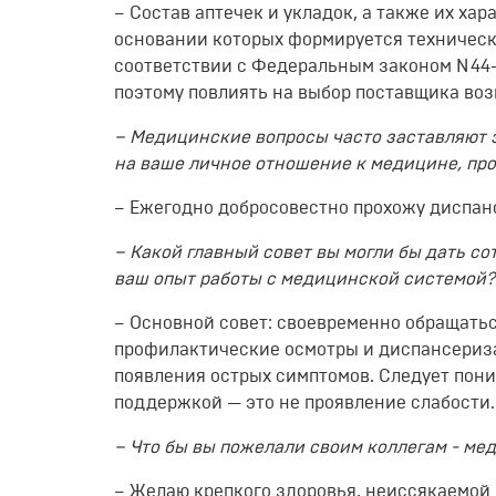
– Состав аптечек и укладок, а также их ха
основании которых формируется техническо
соответствии с Федеральным законом N 44-
поэтому повлиять на выбор поставщика воз
– Медицинские вопросы часто заставляют з
на ваше личное отношение к медицине, пр
– Ежегодно добросовестно прохожу диспа
– Какой главный совет вы могли бы дать с
ваш опыт работы с медицинской системой
– Основной совет: своевременно обращать
профилактические осмотры и диспансериз
появления острых симптомов. Следует пони
поддержкой — это не проявление слабости.
– Что бы вы пожелали своим коллегам - м
– Желаю крепкого здоровья, неиссякаемой