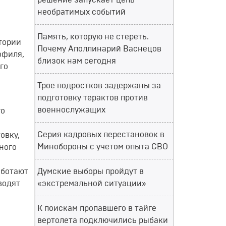
решение запускает цепь
необратимых событий
Память, которую не стереть.
тории
Почему Аполлинарий Васнецов
офиля,
близок нам сегодня
го
Трое подростков задержаны за
подготовку терактов против
военнослужащих
го
Серия кадровых перестановок в
овку,
Минобороны с учетом опыта СВО
ного
аботают
Думские выборы пройдут в
водят
«экстремальной ситуации»
К поискам пропавшего в тайге
вертолета подключились рыбаки