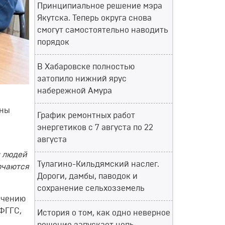
Принципиальное решение мэра
Якутска. Теперь округа снова
смогут самостоятельно наводить
порядок
В Хабаровске полностью
затопило нижний ярус
набережной Амура
аны
График ремонтных работ
энергетиков с 7 августа по 22
августа
м людей
Тулагино-Кильдямский наслег.
ючаются
Дороги, дамбы, паводок и
сохранение сельхозземель
ечению
ФГГС,
История о том, как одно неверное