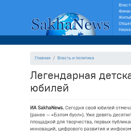
Власт
Финан
Жильё
Обще
Наука
Главная
Власть и политика
Легендарная детска
юбилей
ИА SakhaNews.
Сегодня свой юбилей отмеча
(ранее — «Бэлэм буол»). Уже девять десяти
площадкой для творчества, первых публика
инноваций, цифрового развития и инфоком