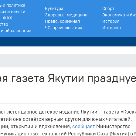
ь и политика
Культура
Спорт
сы и налоги
Здоровье, медицина
Экономика и би
, ЖКХ
Право, криминал
История
ство
ЧС, происшествия
Интернет
 и образование
я газета Якутии празднуе
ет легендарное детское издание Якутии — газета «Кэск
летий она остаётся верным другом для юных читателей,
ций, открытий и вдохновения,
сообщает
Министерство
муникационных технологий Республики Саха (Якутия) в