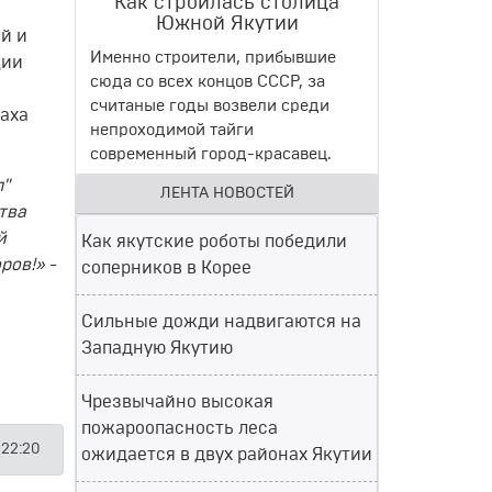
Как строилась столица
Южной Якутии
й и
Именно строители, прибывшие
ции
сюда со всех концов СССР, за
считаные годы возвели среди
аха
непроходимой тайги
современный город-красавец.
л"
ЛЕНТА НОВОСТЕЙ
тва
й
Как якутские роботы победили
ров!»
-
соперников в Корее
Сильные дожди надвигаются на
Западную Якутию
Чрезвычайно высокая
пожароопасность леса
 22:20
ожидается в двух районах Якутии