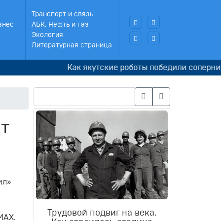
Транспорт и связь
знес
АБК, Нефть и газ
Экология
Литературная страница
Как якутские роботы победили соперников в
т
ил»
Трудовой подвиг на века.
 MAX.