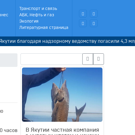
Транспорт и связь
знес
АБК, Нефть и газ
Экология
Литературная страница
 благодаря надзорному ведомству погасили 4,3 млрд руб
ло
В Якутии частная компания
0 часов