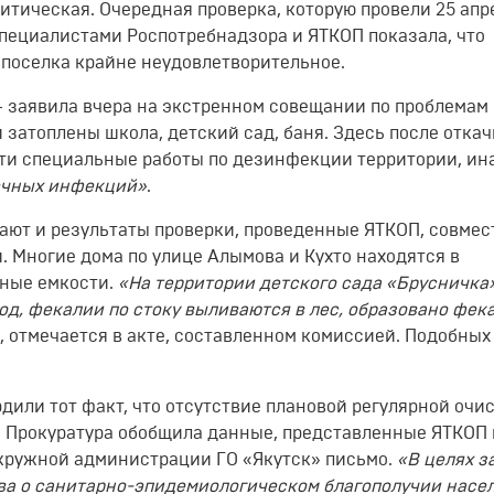
итическая. Очередная проверка, которую провели 25 апр
специалистами Роспотребнадзора и ЯТКОП показала, что
поселка крайне неудовлетворительное.
 - заявила вчера на экстренном совещании по проблемам
и затоплены школа, детский сад, баня. Здесь после отка
ти специальные работы по дезинфекции территории, ин
ечных инфекций»
.
т и результаты проверки, проведенные ЯТКОП, совмес
 Многие дома по улице Алымова и Кухто находятся в
ьные емкости.
«На территории детского сада «Брусничка
од, фекалии по стоку выливаются в лес, образовано фек
, отмечается в акте, составленном комиссией. Подобных
дили тот факт, что отсутствие плановой регулярной очис
. Прокуратура обобщила данные, представленные ЯТКОП 
Окружной администрации ГО «Якутск» письмо.
«В целях 
ва о санитарно-эпидемиологическом благополучии насе