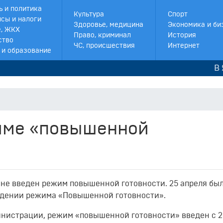
ь и политика
Культура
Спорт
сы и налоги
Здоровье, медицина
Экономика и би
, ЖКХ
Право, криминал
История
ство
ЧС, происшествия
Интернет
 и образование
В Якутии
име «повышенной
ане введен режим повышенной готовности. 25 апреля бы
едении режима «Повышенной готовности».
нистрации, режим «повышенной готовности» введен с 2