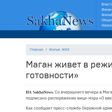
Власт
Финан
Жильё
Обще
Наука
Главная
Жильё, ЖКХ
Маган живет в реж
готовности»
ИА SakhaNews.
Со вчерашнего вечера в Маг
подписано распоряжение вице-мэра «О вв
Как сообщает пресс-служба Окружной адми