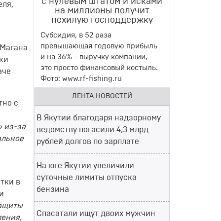
с нулевым штатом и исками
еля,
на миллионы получит
нехилую господдержку
Субсидия, в 52 раза
превышающая годовую прибыль
 Магана
и на 36% - выручку компании, -
чки
это просто финансовый костыль.
аче
Фото: www.rf-fishing.ru
ЛЕНТА НОВОСТЕЙ
тно с
В Якутии благодаря надзорному
» из-за
ведомству погасили 4,3 млрд
альное
рублей долгов по зарплате
На юге Якутии увеличили
суточные лимиты отпуска
тки в
бензина
и
защиты
Спасатали ищут двоих мужчин
ления,