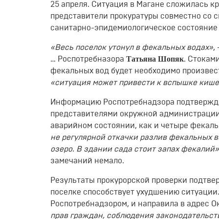
25 апреля. Ситуация в Магане сложилась кр
представители прокуратуры совместно со 
санитарно-эпидемиологическое состояние 
«Весь поселок утонул в фекальных водах»
,
Татьяна Шопяк
… Роспотребназора
. Стокам
фекальных вод будет необходимо произвес
«ситуация может привести к вспышке киш
Информацию Роспотребнадзора подтверждаю
представителями окружной администрации.
аварийном состоянии, как и четыре фекал
не регулярной откачки разлив фекальных в
озеро. В здании сада стоит запах фекалий»
замечаний немало.
Результаты прокурорской проверки подтвер
поселке способствует ухудшению ситуации
Роспотребнадзором, и направила в адрес 
прав граждан, соблюдения законодательст