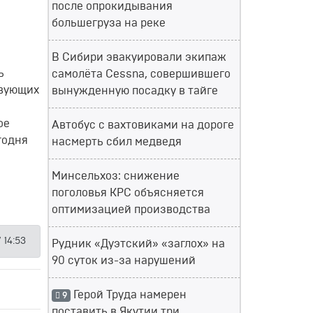
после опрокидывания
большегруза на реке
В Сибири эвакуировали экипаж
ь
самолёта Cessna, совершившего
твующих
вынужденную посадку в тайге
ое
Автобус с вахтовиками на дороге
годня
насмерть сбил медведя
Минсельхоз: снижение
поголовья КРС объясняется
оптимизацией производства
 14:53
Рудник «Дуэтский» «заглох» на
90 суток из-за нарушений
Герой Труда намерен
9
поставить в Якутии три