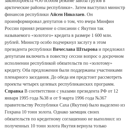
законопроекта «Об особом режиме завоза грузов в
арктические районы республики». Затем выступил министр
финансов республики
Айсен Николаев
. Он
проинформировал депутатов о том, что вчера Минфин
России принял решение о списании с Якутии так
называемого «золотого» кредита в размере 1 600 млн.
рублей. Министр особо подчеркнул заслугу в этом
президента республики
Вячеслава Штырова
и предложил
депутатам включить в повестку сессии вопрос о досрочном
исполнении республикой обязательств по «золотому»
кредиту. Оба предложения были поддержаны участниками
пленарного заседания. До обеда им предстоит рассмотреть
проекты четырех целевых республиканских программ.
Справка
В соответствии с указами президента РФ от 12
января 1995 года №38 и от 9 марта 1996 года №367
правительству Республики Саха (Якутия) было выделено из
Гохрана 10 тонн золота. Однако заемщик своих
обязательств по кредитному соглашению не выполнил: из
полученных 10 тонн золота Якутия вернула только