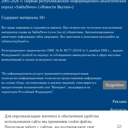
2005-2026 © Первый республиканский информационно-аналитический
портал «SakhaNews» («Новости Якутии»)
Содержит материалы 18+
Все права защищены и охраняются законом. При полном или частичном использовании
материалов ссылка на SakhaNews (www.1sn.ru) обязательна. Автоматизированное
извлечение информации сайта запрещено. Все замечания и пожелания присылайте на
reklama1sn@mail.ru
Регистрационное свидетельство СМИ: Эл № ФС77-26316 от 1 декабря 2006 г. , выдано
Федедальной службой по надзору за соблюдением законодательства в сфере массовых
коммуникаций и охране культурного наследия.
"На информационном ресурсе применяются рекомендательные
технологии (информационные технологии предоставления информации
на основе сбора, систематизации и анализа сведений, относящихся к
Подробнее
предпочтениям пользователей сети "Интернет", находящихся на
территории Российской Федерации)".
Реклама
Контакты
Для персонализации контента и обеспечения удобства
использования сайта мы применяем cookie-файлы.
Техническа поддержка
Продолжая работу с сайтом, вы подтверждаете свое