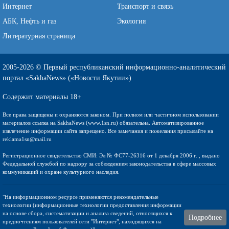
Интернет
Транспорт и связь
АБК, Нефть и газ
Экология
Литературная страница
2005-2026 © Первый республиканский информационно-аналитический
портал «SakhaNews» («Новости Якутии»)
Содержит материалы 18+
Все права защищены и охраняются законом. При полном или частичном использовании
материалов ссылка на SakhaNews (www.1sn.ru) обязательна. Автоматизированное
извлечение информации сайта запрещено. Все замечания и пожелания присылайте на
reklama1sn@mail.ru
Регистрационное свидетельство СМИ: Эл № ФС77-26316 от 1 декабря 2006 г. , выдано
Федедальной службой по надзору за соблюдением законодательства в сфере массовых
коммуникаций и охране культурного наследия.
"На информационном ресурсе применяются рекомендательные
технологии (информационные технологии предоставления информации
на основе сбора, систематизации и анализа сведений, относящихся к
Подробнее
предпочтениям пользователей сети "Интернет", находящихся на