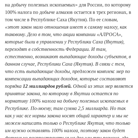
на добычу полезных ископаемых» для России, по которому
100% налога по добыче алмазов остается в трех регионах, в
том числе в Республике Саха (Якутия). По ее словам,
«этот закон мало отношения имеет к самому налогу, как
таковому. Дело в том, что акции компании «АЛРОСА»,
которые были в управлении у Республики Саха (Якутия),
переходят в собственность Федерации. И там,
естественно, возникают выпадающие доходы субъектов, в
данном случае, Республики Саха (Якутия). В связи с тем,
что есть выпадающие доходы, предложен комплекс мер по
компенсации выпадающих доходов, которые составляют
порядка
12 миллиардов рублей.
Одной из этих мер является
принятие закона, по которому в Якутии остается по
нормативу 100% налога на добычу полезных ископаемых в
Республике. По-моему, там сумма 2,5 миллиарда. Но так
как у нас все нормы закона носят общий характер и мы не
можем написать только о Республике Якутия, что только
им нужно оставлять 100% налога, поэтому закон будет
формально распространяться на два или три региона, где