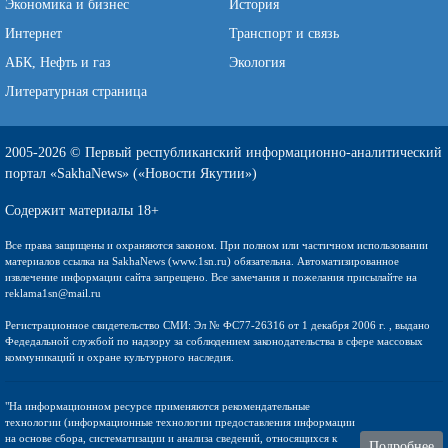
Экономика и бизнес
История
Интернет
Транспорт и связь
АБК, Нефть и газ
Экология
Литературная страница
2005-2026 © Первый республиканский информационно-аналитический
портал «SakhaNews» («Новости Якутии»)
Содержит материалы 18+
Все права защищены и охраняются законом. При полном или частичном использовании
материалов ссылка на SakhaNews (www.1sn.ru) обязательна. Автоматизированное
извлечение информации сайта запрещено. Все замечания и пожелания присылайте на
reklama1sn@mail.ru
Регистрационное свидетельство СМИ: Эл № ФС77-26316 от 1 декабря 2006 г. , выдано
Федедальной службой по надзору за соблюдением законодательства в сфере массовых
коммуникаций и охране культурного наследия.
"На информационном ресурсе применяются рекомендательные
технологии (информационные технологии предоставления информации
на основе сбора, систематизации и анализа сведений, относящихся к
Подробнее