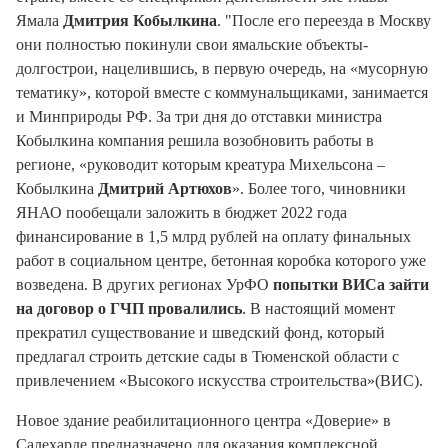
Ямала
Дмитрия Кобылкина
. "После его переезда в Москву
они полностью покинули свои ямальские объекты-
долгострои, нацелившись, в первую очередь, на «мусорную
тематику», которой вместе с коммунальщиками, занимается
и Минприроды РФ. За три дня до отставки министра
Кобылкина компания решила возобновить работы в
регионе, «руководит которым креатура Михельсона –
Кобылкина
Дмитрий Артюхов
». Более того, чиновники
ЯНАО пообещали заложить в бюджет 2022 года
финансирование в 1,5 млрд рублей на оплату финальных
работ в социальном центре, бетонная коробка которого уже
возведена. В других регионах УрФО
попытки ВИСа зайти
на договор о ГЧП провалились
. В настоящий момент
прекратил существование и шведский фонд, который
предлагал строить детские сады в Тюменской области с
привлечением «Высокого искусства строительства»(ВИС).
Новое здание реабилитационного центра «Доверие» в
Салехарде предназначено для оказания комплексной