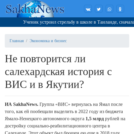
Ученик устроил стрельбу в школе в Таиланде, сначала уб
Главная
Экономика и бизнес
Не повторится ли
салехардская история с
ВИС и в Якутии?
ИА SakhaNews.
Группа «ВИС» вернулась на Ямал после
того, как ей пообещали выделить в 2022 году из бюджета
Ямало-Ненецкого автономного округа
1,5 млрд
рублей на
достройку социально-реабилитационного центра в
Салехарде. Этот объект был брошен ею еще в 2018 году,