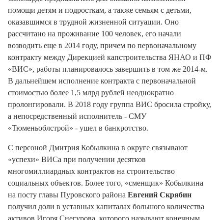
помощи детям и подросткам, а также семьям с детьми,
оказавшимся в трудной жизненной ситуации. Оно
рассчитано на проживание 100 человек, его начали
возводить еще в 2014 году, причем по первоначальному
контракту между Дирекцией капстроительства ЯНАО и ПФ
«ВИС», работы планировалось завершить в том же 2014-м.
В дальнейшем исполнение контракта с первоначальной
стоимостью более 1,5 млрд рублей неоднократно
пролонгировали. В 2018 году группа ВИС бросила стройку,
а непосредственный исполнитель - СМУ
«Тюменьоблстрой» - ушел в банкротство.
С персоной Дмитрия Кобылкина в округе связывают
«успехи» ВИСа при получении десятков
многомиллиардных контрактов на строительство
социальных объектов. Более того, «сменщик» Кобылкина
на посту главы Пуровского района
Евгений Скрябин
получил доли в уставных капиталах большого количества
активов Игоря Снегурова, которого называют конечным