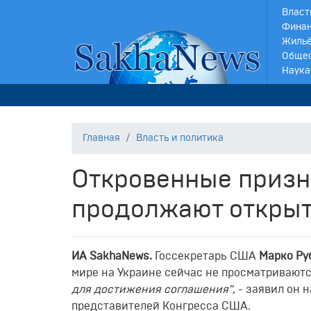
Власт
Финан
Жильё
Обще
Наука
Главная
Власть и политика
Откровенные призн
продолжают открыт
ИА SakhaNews.
Госсекретарь США
Марко Ру
мире на Украине сейчас не просматривают
для достижения соглашения",
- заявил он 
представителей Конгресса США.