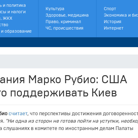
ь и политика
Культура
Спорт
сы и налоги
Здоровье, медицина
Экономика и би
, ЖКХ
Право, криминал
История
ство
ЧС, происшествия
Интернет
 и образование
ания Марко Рубио: США
о поддерживать Киев
био
считает
, что перспективы достижения договореннос
ся.
"Ни одна из сторон не готова пойти на уступки, необ
на слушаниях в комитете по иностранным делам Палаты