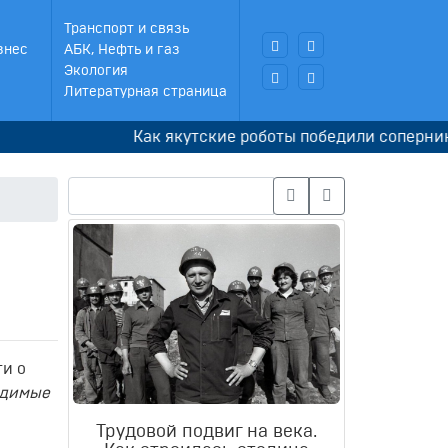
Транспорт и связь
знес
АБК, Нефть и газ
Экология
Литературная страница
Как якутские роботы победили соперников в
ти о
ходимые
Трудовой подвиг на века.