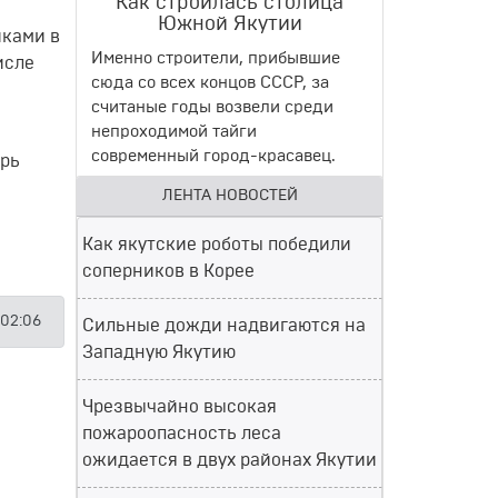
Как строилась столица
Южной Якутии
иками в
Именно строители, прибывшие
исле
сюда со всех концов СССР, за
считаные годы возвели среди
непроходимой тайги
современный город-красавец.
арь
ЛЕНТА НОВОСТЕЙ
Как якутские роботы победили
соперников в Корее
 02:06
Сильные дожди надвигаются на
Западную Якутию
Чрезвычайно высокая
пожароопасность леса
ожидается в двух районах Якутии