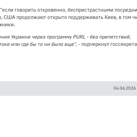
, "если говорить откровенно, беспристрастными посредн
ио, США продолжают открыто поддерживать Киев, в том ч
хники.
ния Украине через программу PURL - без препятствий,
ке или где бы то ни было еще",
- подчеркнул госсекрет
04.06.2026