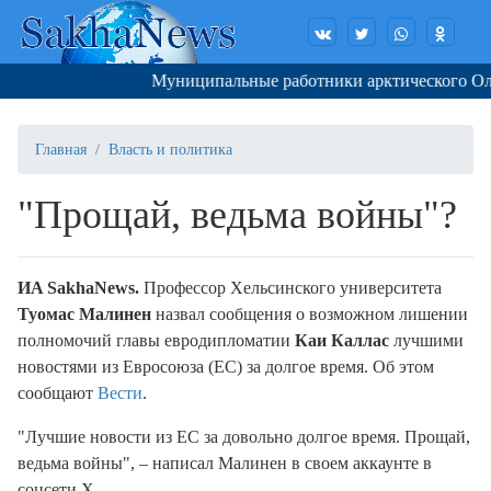
Муниципальные работники арктического Олень
Главная
Власть и политика
"Прощай, ведьма войны"?
ИA SakhaNews.
Профессор Хельсинского университета
Туомас Малинен
назвал сообщения о возможном лишении
полномочий главы евродипломатии
Каи Каллас
лучшими
новостями из Евросоюза (ЕС) за долгое время. Об этом
сообщают
Вести
.
"Лучшие новости из ЕС за довольно долгое время. Прощай,
ведьма войны", – написал Малинен в своем аккаунте в
соцсети X.