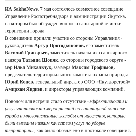
ИА SakhaNews.
7 мая состоялось совместное совещание
Управление Роспотребнадзора и администрации Якутска,
на котором был обсужден вопрос о санитарной очистке
территории города.
В совещании приняли участие со стороны Управления -
руководитель
Артур Протодьяконов,
его заместитель
Василий Григорьев,
заместитель начальника санитарного
надзора
Татьяна Шопяк,
со стороны городского округа -
мэр
Илья Михальчук,
заммэра
Максим Трофимов,
председатель территориального комитета охраны природы
Юрий Конев,
генеральный директор ООО «Якутдорстрой»
Амирхан Яндиев,
и директоры управляющих компаний.
Поводом для встречи стало отсутствие
«эффективности и
результативности мероприятий по санитарной очистке
города и многочисленные жалобы от населения, которые
были вызваны низким качеством услуг по уборке
территорий»
¸ как было обозначено в протоколе совещания.