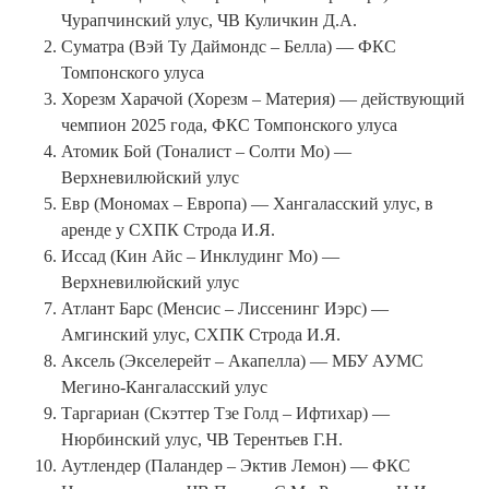
Чурапчинский улус, ЧВ Куличкин Д.А.
Суматра (Вэй Ту Даймондс – Белла) — ФКС
Томпонского улуса
Хорезм Харачой (Хорезм – Материя) — действующий
чемпион 2025 года, ФКС Томпонского улуса
Атомик Бой (Тоналист – Солти Мо) —
Верхневилюйский улус
Евр (Мономах – Европа) — Хангаласский улус, в
аренде у СХПК Строда И.Я.
Иссад (Кин Айс – Инклудинг Мо) —
Верхневилюйский улус
Атлант Барс (Менсис – Лиссенинг Иэрс) —
Амгинский улус, СХПК Строда И.Я.
Аксель (Экселерейт – Акапелла) — МБУ АУМС
Мегино-Кангаласский улус
Таргариан (Скэттер Тзе Голд – Ифтихар) —
Нюрбинский улус, ЧВ Терентьев Г.Н.
Аутлендер (Паландер – Эктив Лемон) — ФКС