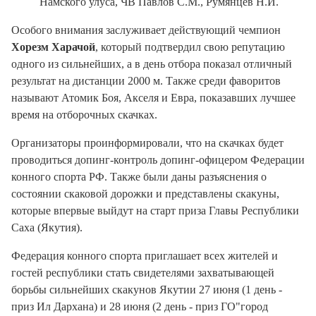
Намского улуса, ЧВ Павлов С.М., Румянцев Н.И.
Особого внимания заслуживает действующий чемпион
Хорезм Харачой
, который подтвердил свою репутацию
одного из сильнейших, а в день отбора показал отличный
результат на дистанции 2000 м. Также среди фаворитов
называют Атомик Боя, Акселя и Евра, показавших лучшее
время на отборочных скачках.
Организаторы проинформировали, что на скачках будет
проводиться допинг-контроль допинг-офицером Федерации
конного спорта РФ. Также были даны разъяснения о
состоянии скаковой дорожки и представлены скакуны,
которые впервые выйдут на старт приза Главы Республики
Саха (Якутия).
Федерация конного спорта приглашает всех жителей и
гостей республики стать свидетелями захватывающей
борьбы сильнейших скакунов Якутии 27 июня (1 день -
приз Ил Дархана) и 28 июня (2 день - приз ГО"город