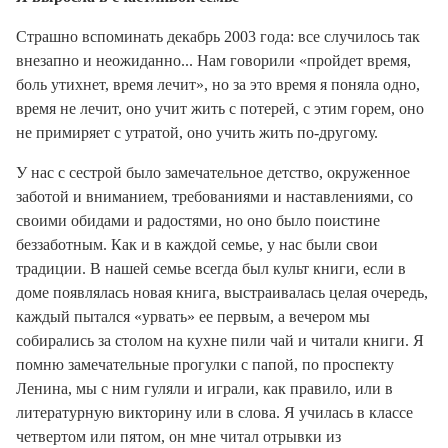
Страшно вспоминать декабрь 2003 года: все случилось так
внезапно и неожиданно... Нам говорили «пройдет время,
боль утихнет, время лечит», но за это время я поняла одно,
время не лечит, оно учит жить с потерей, с этим горем, оно
не примиряет с утратой, оно учить жить по-другому.
У нас с сестрой было замечательное детство, окруженное
заботой и вниманием, требованиями и наставлениями, со
своими обидами и радостями, но оно было поистине
беззаботным. Как и в каждой семье, у нас были свои
традиции. В нашей семье всегда был культ книги, если в
доме появлялась новая книга, выстраивалась целая очередь,
каждый пытался «урвать» ее первым, а вечером мы
собирались за столом на кухне пили чай и читали книги. Я
помню замечательные прогулки с папой, по проспекту
Ленина, мы с ним гуляли и играли, как правило, или в
литературную викторину или в слова. Я училась в классе
четвертом или пятом, он мне читал отрывки из