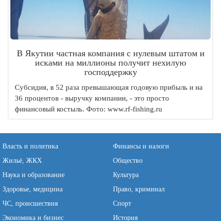
В Якутии частная компания с нулевым штатом и
исками на миллионы получит нехилую
господдержку
Субсидия, в 52 раза превышающая годовую прибыль и на
36 процентов - выручку компании, - это просто
финансовый костыль. Фото: www.rf-fishing.ru
Власть и политика
Финансы и налоги
Жильё, ЖКХ
Общество
Наука и образование
Культура
Здоровье, медицина
Право, криминал
ЧС, происшествия
Спорт
Экономика и бизнес
История