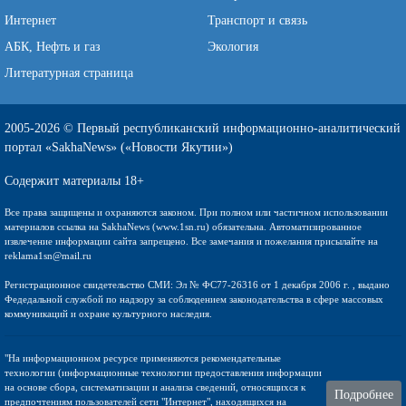
Интернет
Транспорт и связь
АБК, Нефть и газ
Экология
Литературная страница
2005-2026 © Первый республиканский информационно-аналитический
портал «SakhaNews» («Новости Якутии»)
Содержит материалы 18+
Все права защищены и охраняются законом. При полном или частичном использовании
материалов ссылка на SakhaNews (www.1sn.ru) обязательна. Автоматизированное
извлечение информации сайта запрещено. Все замечания и пожелания присылайте на
reklama1sn@mail.ru
Регистрационное свидетельство СМИ: Эл № ФС77-26316 от 1 декабря 2006 г. , выдано
Федедальной службой по надзору за соблюдением законодательства в сфере массовых
коммуникаций и охране культурного наследия.
"На информационном ресурсе применяются рекомендательные
технологии (информационные технологии предоставления информации
на основе сбора, систематизации и анализа сведений, относящихся к
Подробнее
предпочтениям пользователей сети "Интернет", находящихся на