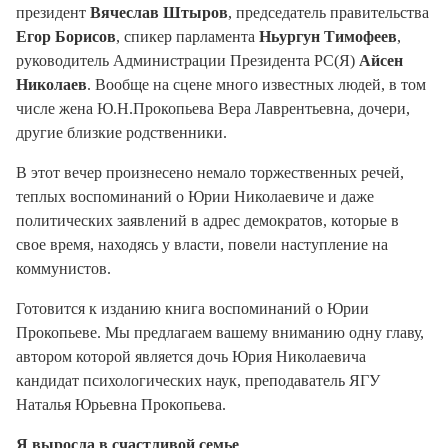
президент
Вячеслав Штыров
, председатель правительства
Егор Борисов
, спикер парламента
Ньургун Тимофеев
,
руководитель Администрации Президента РС(Я)
Айсен
Николаев
. Вообще на сцене много известных людей, в том
числе жена Ю.Н.Прокопьева Вера Лаврентьевна, дочери,
другие близкие родственники.
В этот вечер произнесено немало торжественных речей,
теплых воспоминаний о Юрии Николаевиче и даже
политических заявлений в адрес демократов, которые в
свое время, находясь у власти, повели наступление на
коммунистов.
Готовится к изданию книга воспоминаний о Юрии
Прокопьеве. Мы предлагаем вашему вниманию одну главу,
автором которой является дочь Юрия Николаевича
кандидат психологических наук, преподаватель ЯГУ
Наталья Юрьевна Прокопьева.
Я выросла в счастливой семье