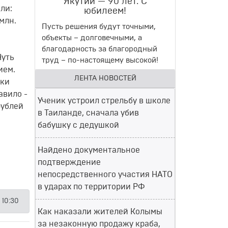
Якутии — 90 лет. С
ли:
юбилеем!
 млн.
Пусть решения будут точными,
объекты – долговечными, а
благодарность за благородный
Чуть
труд – по-настоящему высокой!
ием.
ЛЕНТА НОВОСТЕЙ
ики
авило -
Ученик устроил стрельбу в школе
рублей
в Таиланде, сначала убив
бабушку с дедушкой
Найдено документальное
подтверждение
непосредственного участия НАТО
в ударах по территории РФ
 10:30
Как наказали жителей Колымы
за незаконную продажу краба,