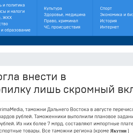
ь и политика
Культура
Спорт
сы и налоги
Здоровье, медицина
Экономика и би
, ЖКХ
Право, криминал
История
ство
ЧС, происшествия
Интернет
 и образование
гла внести в
опилку лишь скромный вк
imaMedia, таможни Дальнего Востока в августе перечис
ардов рублей. Таможенники выполнили плановое задан
рублей. Из них более 7 млрд. составляют импортные плат
Якутии
 экспортные товары. Все таможни региона (кроме
)