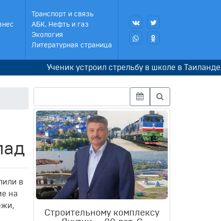
Транспорт и связь
знес
АБК, Нефть и газ
Экология
Литературная страница
Ученик устроил стрельбу в школе в Таиланде, снач
лад
лили в
ие на
ежи,
Строительному комплексу