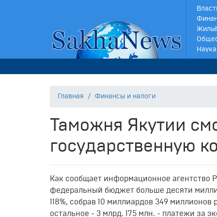
Власт
Финан
Жильё
Обще
Наука
Главная
Финансы и налоги
Таможня Якутии смо
государственную к
Как сообщает информационное агентство Pr
федеральный бюджет больше десяти милли
118%, собрав 10 миллиардов 349 миллионов 
остальное - 3 млрд. 175 млн. - платежи за