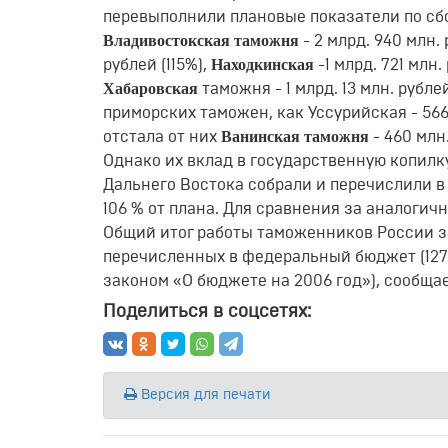
перевыполнили плановые показатели по сб
Владивостокская таможня
- 2 млрд. 940 млн.
Находкинская
рублей (115%),
-1 млрд. 721 мл
Хабаровская
таможня - 1 млрд. 13 млн. рубл
приморских таможен, как Уссурийская - 566
Ванинская таможня
отстала от них
- 460 мл
Однако их вклад в государственную копилк
Дальнего Востока собрали и перечислили в 
106 % от плана. Для сравнения за аналогич
Общий итог работы таможенников России за 
перечисленных в федеральный бюджет (127
законом «О бюджете на 2006 год»), сообщае
Поделиться в соцсетях:
Версия для печати