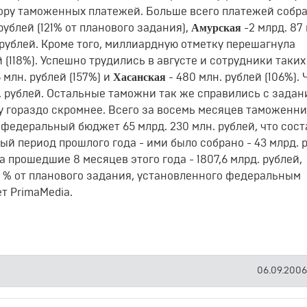
ору таможенных платежей. Больше всего платежей собра
Амурская
 рублей (121% от планового задания),
-2 млрд. 87
н. рублей. Кроме того, миллиардную отметку перешагнула
ей (118%). Успешно трудились в августе и сотрудники таких
Хасанская
 млн. рублей (157%) и
- 480 млн. рублей (106%). 
н. рублей. Остальные таможни так же справились с задан
у гораздо скромнее. Всего за восемь месяцев таможенн
федеральный бюджет 65 млрд. 230 млн. рублей, что сост
ный период прошлого года - ими было собрано - 43 млрд. 
прошедшие 8 месяцев этого года - 1807,6 млрд. рублей,
 % от планового задания, установленного федеральным
т PrimaMedia.
06.09.2006