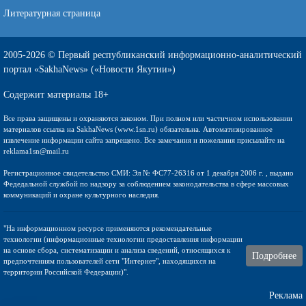
Литературная страница
2005-2026 © Первый республиканский информационно-аналитический
портал «SakhaNews» («Новости Якутии»)
Содержит материалы 18+
Все права защищены и охраняются законом. При полном или частичном использовании
материалов ссылка на SakhaNews (www.1sn.ru) обязательна. Автоматизированное
извлечение информации сайта запрещено. Все замечания и пожелания присылайте на
reklama1sn@mail.ru
Регистрационное свидетельство СМИ: Эл № ФС77-26316 от 1 декабря 2006 г. , выдано
Федедальной службой по надзору за соблюдением законодательства в сфере массовых
коммуникаций и охране культурного наследия.
"На информационном ресурсе применяются рекомендательные
технологии (информационные технологии предоставления информации
на основе сбора, систематизации и анализа сведений, относящихся к
Подробнее
предпочтениям пользователей сети "Интернет", находящихся на
территории Российской Федерации)".
Реклама