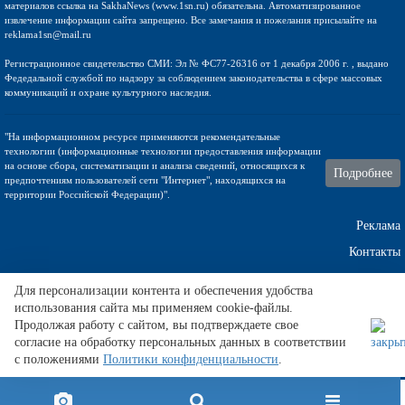
материалов ссылка на SakhaNews (www.1sn.ru) обязательна. Автоматизированное
извлечение информации сайта запрещено. Все замечания и пожелания присылайте на
reklama1sn@mail.ru
Регистрационное свидетельство СМИ: Эл № ФС77-26316 от 1 декабря 2006 г. , выдано
Федедальной службой по надзору за соблюдением законодательства в сфере массовых
коммуникаций и охране культурного наследия.
"На информационном ресурсе применяются рекомендательные
технологии (информационные технологии предоставления информации
на основе сбора, систематизации и анализа сведений, относящихся к
Подробнее
предпочтениям пользователей сети "Интернет", находящихся на
территории Российской Федерации)".
Реклама
Контакты
Техническа поддержка
Для персонализации контента и обеспечения удобства
использования сайта мы применяем cookie-файлы.
Продолжая работу с сайтом, вы подтверждаете свое
согласие на обработку персональных данных в соответствии
Перед матчами болельщики ищут
софья кенин
.
с положениями
Политики конфиденциальности
.