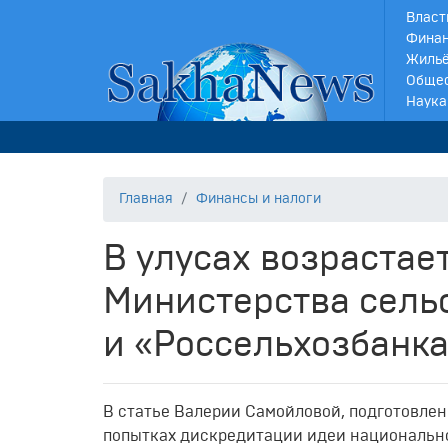
Власт
Финан
Жильё
Обще
Наука
Главная
Финансы и налоги
В улусах возрастае
Министерства сельс
и «Россельхозбанка
В статье Валерии Самойловой, подготовленн
попытках дискредитации идеи национальног