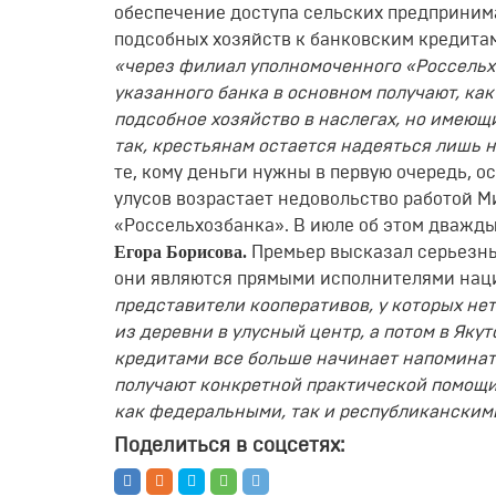
обеспечение доступа сельских предпринима
подсобных хозяйств к банковским кредитам
«через филиал уполномоченного «Россельхо
указанного банка в основном получают, ка
подсобное хозяйство в наслегах, но имеющ
так, крестьянам остается надеяться лишь 
те, кому деньги нужны в первую очередь, о
улусов возрастает недовольство работой М
«Россельхозбанка». В июле об этом дважды
Егора Борисова.
Премьер высказал серьезны
они являются прямыми исполнителями наци
представители кооперативов, у которых не
из деревни в улусный центр, а потом в Якут
кредитами все больше начинает напоминат
получают конкретной практической помощи
как федеральными, так и республиканским
Поделиться в соцсетях: