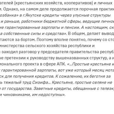
телей (крестьянских хозяйств, кооперативов) и личных
. Однако, на самом деле продолжается порочная практик
збанка» в г.Якутске кредиты через улусные структуры
к и раньше, работники бюджетной сферы, ведущие лично
ие гарантированные зарплаты и пенсии. А настоящим, с
на собственные силы и средства».
В общем, делает вывод
стаются за бортом. Поэтому вполне понятно, почему со с
инистерства сельского хозяйства республики и
 заходил разговор у председателя правительства респу
е претензии к руководству вышеназванных структур, а 
онального проекта в сфере АПК.
«…Простые крестьяне 
т гарантированной зарплаты, вот уже который месяц мот
ск для получения кредитов. К сожалению, их беготня за
ь тяжелый труд Сизифа… Крестьяне, простые селяне не
 от государства. Заветные кредиты, обещанные с телеэ
и чиновниками, им недоступны».