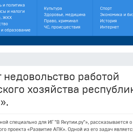
ь и политика
Культура
Спорт
сы и налоги
Здоровье, медицина
Экономика и би
, ЖКХ
Право, криминал
История
ство
ЧС, происшествия
Интернет
 и образование
т недовольство работой
кого хозяйства республи
».
ой специально для ИГ "В Якутии.ру"», рассказывается о
о проекта «Развитие АПК». Одной из его задач являетс