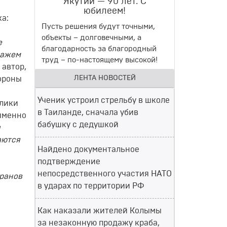
Якутии — 90 лет. С
юбилеем!
а:
Пусть решения будут точными,
объекты – долговечными, а
е
благодарность за благородный
кажем
труд – по-настоящему высокой!
 автор,
ЛЕНТА НОВОСТЕЙ
тороны
Ученик устроил стрельбу в школе
блики
в Таиланде, сначала убив
именно
бабушку с дедушкой
и
аются
Найдено документальное
подтверждение
непосредственного участия НАТО
кранов
в ударах по территории РФ
Как наказали жителей Колымы
за незаконную продажу краба,