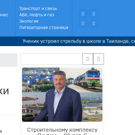
Транспорт и связь
знес
АБК, Нефть и газ
Экология
Литературная страница
Ученик устроил стрельбу в школе в Таиланде, сначал
ки
Строительному комплексу
я